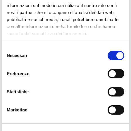
Regalgrid Company Profile
informazioni sul modo in cui utilizza il nostro sito con i
nostri partner che si occupano di analisi dei dati web,
pubblicità e social media, i quali potrebbero combinarle
con altre informazioni che ha fornito loro o che hanno
SNOCU Plug&Play 3PH Installation and
raccolto dal suo utilizzo dei loro servizi.
User Manual
Selezione
Necessari
del
consenso
SNOCU Plug&Play 1PH Installation and
Preferenze
User Manual
Statistiche
Manuale Installazione SNOCU semplificato
Marketing