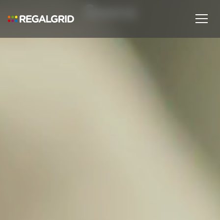
Snocu