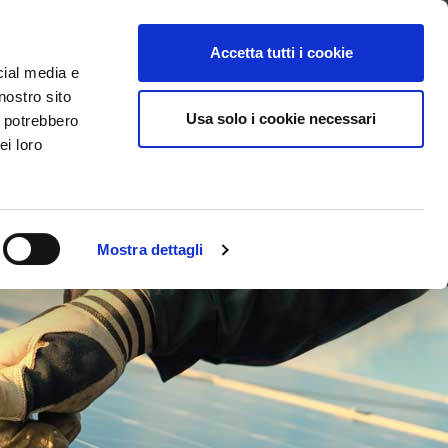
ci
ntattaci
Supporto
Apri ticket
Scarica l’APP
Accetta tutti i cookie
cial media e
nostro sito
Usa solo i cookie necessari
i potrebbero
ei loro
Mostra dettagli