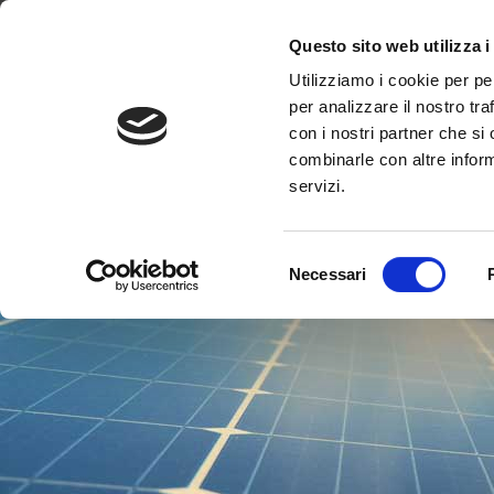
I
Dove siamo
Lavora con noi
Progetti
Magazine
News & 
Questo sito web utilizza i
Utilizziamo i cookie per pe
per analizzare il nostro tra
con i nostri partner che si
combinarle con altre inform
servizi.
Selezione
Necessari
del
consenso