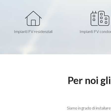
Impianti FV residenziali
Impianti FV condom
Per noi gl
Siamo in grado di installar