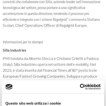
convinti che collaborare con Silla, azienda leader nell’innovazione
tecnologica del settore, possa portare a una significativa
accelerazione in questa direzione, rendendo il processo più
efficiente e integrato con i sistemi Regalgrid
” commenta Stefano
Scolari, Chief Operations Officer di Regalgrid Europe.
Informazioni per la stampa
Silla Industries
PMI fondata da Alberto Stecca e Cristiano Griletti a Padova
(Italy), Silla Industries opera nel settore dell’e-mobility. Nel
2023, è stata inserita dal Financial Times all’80° posto tra le
European Fastest Growing Companies. Sviluppa e produce
soluzioni tecnologiche innovative per il mondo della mobilità
elettrica e per la migliore gestione dell’energia sia per il
mercato consumer con i prodotti a marchio proprio, come
Prism, sia sviluppando prodotti custom per grandi gruppi,
Questo sito web utilizza i cookie
italiani e internazionali, come Repower.