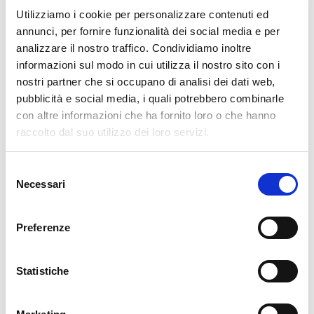
Utilizziamo i cookie per personalizzare contenuti ed
annunci, per fornire funzionalità dei social media e per
Regalgrid Europe
analizzare il nostro traffico. Condividiamo inoltre
informazioni sul modo in cui utilizza il nostro sito con i
Technology provider innovativo con sede a Treviso, nato con lo
nostri partner che si occupano di analisi dei dati web,
scopo di sviluppare un sistema sostenibile, avanzato e
pubblicità e social media, i quali potrebbero combinarle
innovativo di gestione dell’energia rinnovabile attraverso la
con altre informazioni che ha fornito loro o che hanno
combinazione e coordinamento di hardware di fabbricanti
raccolto dal suo utilizzo dei loro servizi.
diversi per lo scambio e l’ottimizzazione dei flussi energetici.
Regalgrid Europe fa parte del Gruppo Regalgrid, un modello
Selezione
d’impresa che si fonda sulla forza di un Gruppo di aziende
Necessari
del
controllate e compartecipate (Regalgrid Europe, B-CER,
consenso
CER&GO, Cogenera Italia) e sulla capacità di sviluppare,
Preferenze
direttamente o in collaborazione con partner, progetti
articolati di condivisione collettiva dell’energia rinnovabile
generata da gruppi di utenti connessi alla rete elettrica.
Statistiche