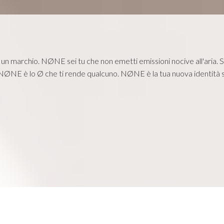
n marchio. NØNE sei tu che non emetti emissioni nocive all'aria. Se
 NØNE è lo Ø che ti rende qualcuno. NØNE è la tua nuova identità s