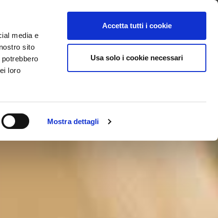
ici
ntattaci
Supporto
Apri ticket
Scarica l’APP
Accetta tutti i cookie
cial media e
nostro sito
Usa solo i cookie necessari
i potrebbero
ei loro
Mostra dettagli