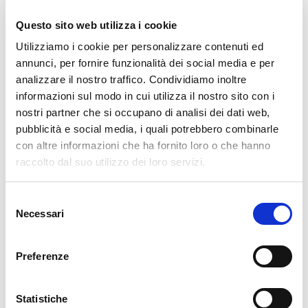
meno ingombrante e con un rendimento più alto,
Questo sito web utilizza i cookie
ma non fornisce un isolamento elettrico;
Utilizziamo i cookie per personalizzare contenuti ed
inverter a
onda modificata
, molto più economici,
annunci, per fornire funzionalità dei social media e per
ma danno più interferenze a livello di rumore e
analizzare il nostro traffico. Condividiamo inoltre
temperatura, non sono adatti né a dispositivi dotati
informazioni sul modo in cui utilizza il nostro sito con i
di motore, né tantomeno agli impianti fotovoltaici
nostri partner che si occupano di analisi dei dati web,
che richiedono
inverter a onda sinusoidale pura
, più
pubblicità e social media, i quali potrebbero combinarle
costosi ma a cui possiamo collegare tutti i tipi di
con altre informazioni che ha fornito loro o che hanno
dispositivi senza problemi.
raccolto dal suo utilizzo dei loro servizi.
Inverter per impianti di accumulo
Il
sistema fotovoltaico con accumulo
permette di
Selezione
Necessari
del
immagazzinare energia in quei momenti in cui i consumi sono
consenso
inferiori alla generazione e di restituirla quando viceversa. Per
questo, in fase di acquisto è opportuno valutare un
inverter
Preferenze
ibrido
, ossia che offra la possibilità di convogliare l’energia non
consumata in batterie apposite, sia che si decida di procedere
Statistiche
subito all’installazione del sistema di accumulo o meno.