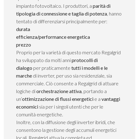
impianto fotovoltaico. I produttori, a
parità di
tipologia di connessione e taglia di potenza
, hanno
tentato di differenziarsi principalmente per:
durata
efficienza/performance energetica
prezzo
Proprio per la varietà di questo mercato Regalgrid
ha sviluppato da molti anni
protocolli di
dialogo
per praticamente
tutti i modelli e le
marche
di inverter, per uso sia residenziale, sia
commerciale. Ciò consente a Regalgrid di attuare
logiche di
orchestrazione attiva
, portando a
un’
ottimizzazione di flussi energetici
e a
vantaggi
economici
sia per i singoli utenti che per le
comunità energetiche.
Inoltre, con la diffusione degli inverter ibridi, che
consentono la gestione degli accumuli energetici
locali, Regalgrid attua la completa ed