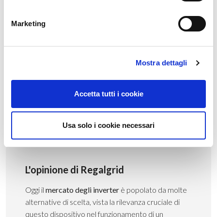
Quanto costa un inverter?
Marketing
Per parlare di prezzi bisogna innanzitutto tornare a parlare di
potenza:
Mostra dettagli
per un
uso domestico
fino a 6kW, in media si può
arrivare a
700
€ o 1000-1200€ per un inverter
ibrido
Accetta tutti i cookie
per un
uso commerciale
da 10 a 20 kW, il costo
medio è compreso
tra 800€ e 2000€
Usa solo i cookie necessari
L'opinione di Regalgrid
Oggi il
mercato degli inverter
è popolato da molte
alternative di scelta, vista la rilevanza cruciale di
questo dispositivo nel funzionamento di un