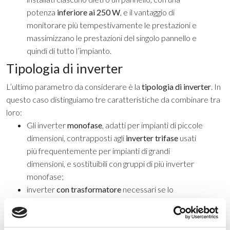
potenza
inferiore ai 250 W
, e il vantaggio di
monitorare più tempestivamente le prestazioni e
massimizzano le prestazioni del singolo pannello e
quindi di tutto l’impianto.
Tipologia di inverter
L’ultimo parametro da considerare è la
tipologia di inverter
. In
questo caso distinguiamo tre caratteristiche da combinare tra
loro:
Gli inverter
monofase
, adatti per impianti di piccole
dimensioni, contrapposti agli
inverter trifase
usati
più frequentemente per impianti di grandi
dimensioni, e sostituibili con gruppi di più inverter
monofase;
inverter
con trasformatore
necessari se lo
richiedono le normative o se l’impianto richiede
una messa a terra; l’alternativa è un inverter senza
trasformatore, che solitamente è più piccolo,