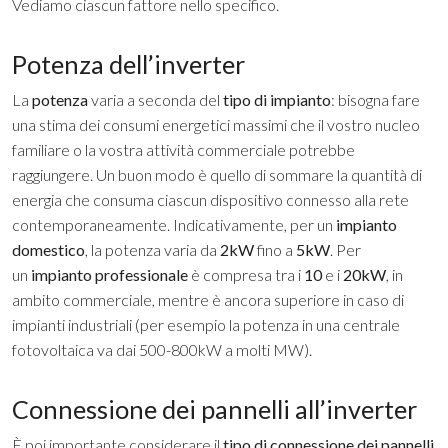
Vediamo ciascun fattore nello specifico.
Potenza dell’inverter
La
potenza
varia a seconda del
tipo di impianto
: bisogna fare
una stima dei consumi energetici massimi che il vostro nucleo
familiare o la vostra attività commerciale potrebbe
raggiungere. Un buon modo è quello di sommare la quantità di
energia che consuma ciascun dispositivo connesso alla rete
contemporaneamente. Indicativamente, per un
impianto
domestico
, la potenza varia da
2kW
fino a
5kW
. Per
un
impianto professionale
è compresa tra i
10
e i
20kW
, in
ambito commerciale, mentre è ancora superiore in caso di
impianti industriali (per esempio la potenza in una centrale
fotovoltaica va dai 500-800kW a molti MW).
Connessione dei pannelli all’inverter
È poi importante considerare il
tipo di connessione dei pannelli