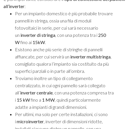
all’inverter
:
Per un impianto domestico è più probabile trovare
pannelli in stringa, ossia una fila di moduli
fotovoltaici in serie, per cui sarà necessario
un
inverter di stringa
, con una potenza tra i
250
W
fino ai
15kW
.
Esistono anche più serie di stringhe di pannelli
affiancate, per cui servirà un
inverter multistringa
,
consigliato qualora l’impianto sia costituito da più
superfici parziali o in parte all’ombra.
Troviamo inoltre un tipo di collegamento
centralizzato, in cui ogni pannello sarà collegato
all’
inverter centrale
, con una potenza compresa tra
i
15 kW
fino a
1 MW
, quindi particolarmente
adatte a impianti di grandi dimensioni.
Per ultimi, ma solo per certe installazioni, ci sono
i
microinverter
, inverter di dimensioni ridotte,
installati ciascuno dietro un pannello, con una