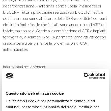
decarbonizzazione. – afferma Fabrizio Stella, Presidente di
BioCER – Tutta la produzione realizzata da BioCER, infatti, è
destinata al consumo all’interno delle CER e sostituirà consumi
elettrici a fonte fossile che in Italia sono ancora circa il 63% del
totale, ma non solo. Grazie alla combinazione di CER e impianti
fotovoltaici, le soluzioni BioCER permetteranno agli agricoltori
di abbattere ulteriormente le loro emissioni di CO
2
nell’ambiente».
Informazioni per la stampa
Gruppo Regalgrid
PR, Marketing & Communication
public.relation@regalgrid.com
Questo sito web utilizza i cookie
Gruppo Regalgrid
Il Gruppo Regalgrid è un modello d’impresa che si fonda sulla
Utilizziamo i cookie per personalizzare contenuti ed
forza di un Gruppo di sister company (Regalgrid Europe, B-
annunci, per fornire funzionalità dei social media e per