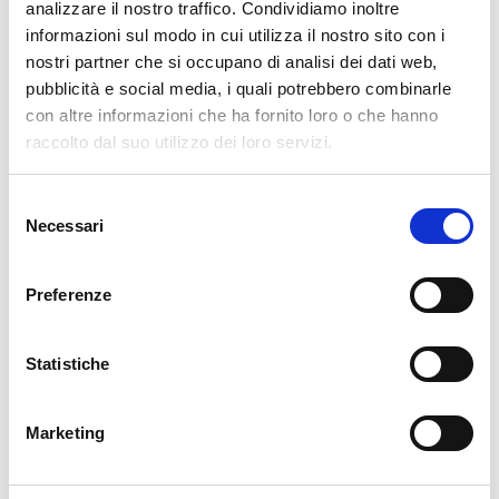
CER, CER&GO, Cogenera Italia) e sulla capacità di sviluppare,
analizzare il nostro traffico. Condividiamo inoltre
direttamente o in collaborazione con partner, progetti
informazioni sul modo in cui utilizza il nostro sito con i
articolati di condivisione collettiva dell’energia rinnovabile
nostri partner che si occupano di analisi dei dati web,
generata da gruppi di utenti connessi alla rete elettrica. Le
pubblicità e social media, i quali potrebbero combinarle
con altre informazioni che ha fornito loro o che hanno
singole aziende del Gruppo possono operare tanto in modo
raccolto dal suo utilizzo dei loro servizi.
autonomo quanto in sinergia, in funzione degli obiettivi dei
singoli progetti, grazie alla complementarità delle competenze
e al denominatore comune rappresentato dalla piattaforma
Selezione
Necessari
digitale Regalgrid®.
del
consenso
News:
https://www.regalgrid.com/news-eventi/
Preferenze
LinkedIn:
https://www.linkedin.com/company/regalgrid-
europe
Sito web:
https://www.regalgrid.com/
Statistiche
Gruppo FemoGas
Marketing
Comunicazione e ufficio stampa
zaltron.comunicazione@femogas.it