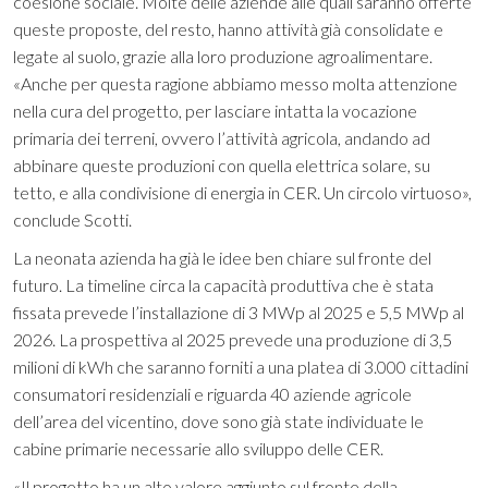
coesione sociale. Molte delle aziende alle quali saranno offerte
queste proposte, del resto, hanno attività già consolidate e
legate al suolo, grazie alla loro produzione agroalimentare.
«Anche per questa ragione abbiamo messo molta attenzione
nella cura del progetto, per lasciare intatta la vocazione
primaria dei terreni, ovvero l’attività agricola, andando ad
abbinare queste produzioni con quella elettrica solare, su
tetto, e alla condivisione di energia in CER. Un circolo virtuoso»,
conclude Scotti.
La neonata azienda ha già le idee ben chiare sul fronte del
futuro. La timeline circa la capacità produttiva che è stata
fissata prevede l’installazione di 3 MWp al 2025 e 5,5 MWp al
2026. La prospettiva al 2025 prevede una produzione di 3,5
milioni di kWh che saranno forniti a una platea di 3.000 cittadini
consumatori residenziali e riguarda 40 aziende agricole
dell’area del vicentino, dove sono già state individuate le
cabine primarie necessarie allo sviluppo delle CER.
«Il progetto ha un alto valore aggiunto sul fronte della