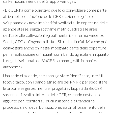
da Femosan, azienda del Gruppo Femogas.
«BioCER ha come obiettivo quello di coinvolgere come parte
attiva nella costituzione delle CER le aziende agricole
sviluppando ex novo impianti fotovoltaici sulle coperture delle
aziende stesse, senza sottrarre metri quadrati alle aree
dedicate alle coltivazioni agroalimentari. – afferma Vincenzo
Scotti, CEO di Cogenera Italia – Si tratta di un’attività che può
coinvolgere anche chi ha già impegnato parte delle coperture
per la realizzazione di impianti con il bando agrisolare, in quanto
i progetti sviluppati da BioCER saranno gestiti in maniera
autonoma».
Una serie di aziende, che sono già state identificate, userà il
fotovoltaico, con il bando agrisolare del PNRR, per soddisfare
le proprie esigenze, mentre i progetti sviluppati da BioCER
saranno utilizzati all’interno delle CER, creando così valore
aggiunto per i territori sui quali insistono e aiutandoli nel
processo sia di decarbonizzazione, sia di rafforzamento della