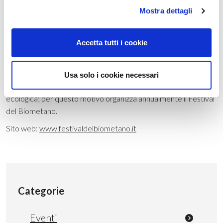
Gruppo FemoGas
Mostra dettagli
Il Gruppo FemoGas è un’impresa veneta in prima linea a livello
nazionale sul fronte della sostenibilità. FemoGas produce
Accetta tutti i cookie
carburanti non fossili e fertilizzante organico, entrambi ottenuti
esclusivamente da reflui zootecnici, scarti agricoli e secondi
raccolti. L’azienda è impegnata nella divulgazione, anche con le
Usa solo i cookie necessari
scuole, di temi legati all’economia circolare e alla transizione
ecologica; per questo motivo organizza annualmente il Festival
del Biometano.
Sito web:
www.festivaldelbiometano.it
Categorie
Eventi