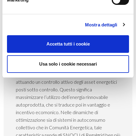
dei sistemi di monitoraggio esistenti nel mercato
sono però sistemi passivi, che necessitano ciò della
lettura e interpretazione di qualche esperto per
Mostra dettagli
ipotizzare le successive azioni, demandate
tipicamente a qualche professionista. Al contrario il
sistema di monitoraggio di Regalgrid è un sistema
Accetta tutti i cookie
attivo e autonomo, che implica cioè la messa a
disposizione delle informazioni monitorate a
Usa solo i cookie necessari
sistemi esperti di Intelligenza Artificiale che
immediatamente elaborano e utilizzano i dati
attuando un controllo attivo degli asset energetici
posti sotto controllo. Questo significa
massimizzare l’utilizzo dell’energia rinnovabile
autoprodotta, che si traduce poi in vantaggio e
incentivo ecomonico. Nelle dinamiche di
ottimizzazione sia di sistemi in autoconsumo
collettivo che in Comunità Energetica, tale
caratteristica rende gli SNOCU di Regalgrid ben più