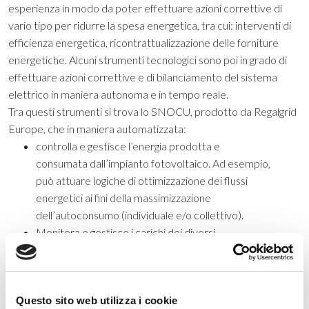
esperienza in modo da poter effettuare azioni correttive di
vario tipo per ridurre la spesa energetica, tra cui: interventi di
efficienza energetica, ricontrattualizzazione delle forniture
energetiche. Alcuni strumenti tecnologici sono poi in grado di
effettuare azioni correttive e di bilanciamento del sistema
elettrico in maniera autonoma e in tempo reale.
Tra questi strumenti si trova lo SNOCU, prodotto da Regalgrid
Europe, che in maniera automatizzata:
controlla e gestisce l’energia prodotta e
consumata dall’impianto fotovoltaico. Ad esempio,
può attuare logiche di ottimizzazione dei flussi
energetici ai fini della massimizzazione
dell’autoconsumo (individuale e/o collettivo).
Monitora e gestisce i carichi dei diversi
componenti dell’impianto ad esso collegati. Ad
esempio, può ordinare l’accumulo di energia in caso
di esubero nella produzione, oppure il rilascio della
Questo sito web utilizza i cookie
stessa nel caso in cui il sistema di accumulo sia