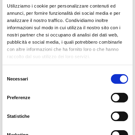
pieno e un membro della comunità necessiti
Utilizziamo i cookie per personalizzare contenuti ed
l’energia.
annunci, per fornire funzionalità dei social media e per
Queste funzioni diventano ancora più rilevanti all’interno delle
analizzare il nostro traffico. Condividiamo inoltre
Comunità Energetiche: in esse vi sono più utenti che devono
informazioni sul modo in cui utilizza il nostro sito con i
sfruttare l’energia autoprodotta in modo ottimale da un punto
nostri partner che si occupano di analisi dei dati web,
di vista di efficienza energetica. Questo è possibile collegando
pubblicità e social media, i quali potrebbero combinarle
uno SNOCU a ogni impianto elettrico per monitorare e gestire
con altre informazioni che ha fornito loro o che hanno
raccolto dal suo utilizzo dei loro servizi.
i carichi di ognuno. Infine, lo SNOCU è facilmente controllabile
da remoto tramite App dedicata di Regalgrid, sia per utente
che per installatore.
Selezione
Necessari
del
consenso
Preferenze
L'opinione di Regalgrid
Statistiche
Si è visto come i sistemi di monitoraggio risultino
molto importanti negli impianti fotovoltaici al fine di
controllare il loro funzionamento. La quasi totalità
Marketing