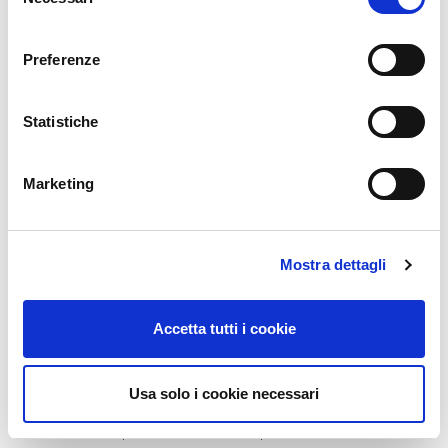
del
Lombardia, Emilia-Romagna, Veneto e Piemonte.
consenso
La
produzione
rispecchia la distribuzione della potenza: la
Preferenze
Puglia è la prima regione per produzione energetica con
3.438
GW
(15,5% del totale nazionale). Seguono la
Lombardia
con
2.252 GWh (9,6%) e l’
Emilia-Romagna
con 2.187 GWh (9,5%).
Statistiche
Per quanto riguarda la scelta del
tipo di pannelli
, in tutte le
regioni prevalgono quelli a
silicio policristallino
, seguiti dai
Marketing
monocristallini. I pannelli a film sottile sono poco diffusi.
I comuni rinnovabili
Mostra dettagli
A livello locale bisogna sottolineare una presenza di impianti di
pannelli fotovoltaici nella maggior parte dei comuni, ma
Accetta tutti i cookie
soprattutto come stiano aumentando sempre di più i “
comuni
rinnovabili
“, cioè quelle municipalità che riescono a coprire
interamente il loro fabbisogno con energia proveniente da fonti
Usa solo i cookie necessari
rinnovabili. I comuni alimentati anche con energia pulita al 2018
erano
3.054
. In queste realtà molto spesso le Pubbliche