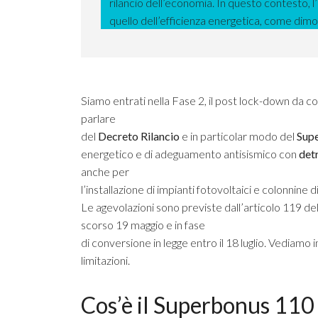
rilancio dell’economia. In questo contesto, l’I
quello dell’efficienza energetica, come dimo
Siamo entrati nella Fase 2, il post lock-down da c
parlare
del
Decreto Rilancio
e in particolar modo del
Sup
energetico e di adeguamento antisismico con
detr
anche per
l’installazione di impianti fotovoltaici e colonnine d
Le agevolazioni sono previste dall’articolo 119 del
scorso 19 maggio e in fase
di conversione in legge entro il 18 luglio. Vediamo i
limitazioni.
Cos’è il Superbonus 110