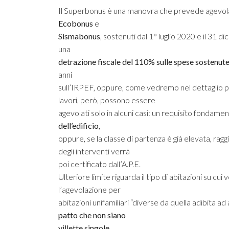
Il Superbonus è una manovra che prevede agevolazio
Ecobonus
e
Sismabonus
, sostenuti dal 1° luglio 2020 e il 31
una
detrazione fiscale del 110% sulle spese sostenute 
anni
sull’IRPEF, oppure, come vedremo nel dettaglio più
lavori, però, possono essere
agevolati solo in alcuni casi: un requisito fondame
dell’edificio
,
oppure, se la classe di partenza è già elevata, raggiu
degli interventi verrà
poi certificato dall’A.P.E.
Ulteriore limite riguarda il tipo di abitazioni su cui 
l’agevolazione per
abitazioni unifamiliari “diverse da quella adibita a
patto che non siano
villette singole.