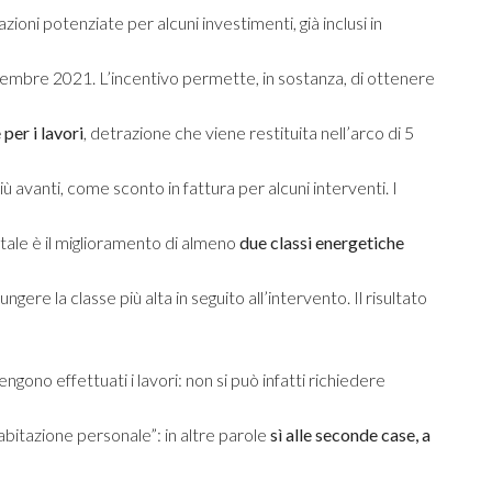
ni potenziate per alcuni investimenti, già inclusi in
 dicembre 2021. L’incentivo permette, in sostanza, di ottenere
per i lavori
, detrazione che viene restituita nell’arco di 5
 avanti, come sconto in fattura per alcuni interventi. I
ntale è il miglioramento di almeno
due classi energetiche
ngere la classe più alta in seguito all’intervento. Il risultato
vengono effettuati i lavori: non si può infatti richiedere
d abitazione personale”: in altre parole
sì alle seconde case, a