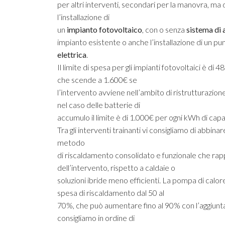
per altri interventi, secondari per la manovra, ma 
l’installazione di
un
impianto fotovoltaico
, con o senza
sistema di
impianto esistente o anche l’installazione di un pu
elettrica
.
Il limite di spesa per gli impianti fotovoltaici è d
che scende a 1.600€ se
l’intervento avviene nell’ambito di ristrutturazione
nel caso delle batterie di
accumulo il limite è di 1.000€ per ogni kWh di capa
Tra gli interventi trainanti vi consigliamo di abbinare
metodo
di riscaldamento consolidato e funzionale che rap
dell’intervento, rispetto a caldaie o
soluzioni ibride meno efficienti. La pompa di calor
spesa di riscaldamento dal 50 al
70%, che può aumentare fino al 90% con l’aggiunta 
consigliamo in ordine di