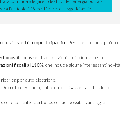
talia continua a legare il destino dell’energia pulita a
stra l’articolo 119 del Decreto Legge Rilancio.
oronavirus, ed
è tempo di ripartire
. Per questo non si può non
erbonus
, il bonus relativo ad azioni di efficientamento
azioni fiscali al 110%
, che include alcune interessanti novità
i ricarica per auto elettriche.
 Decreto di Rilancio, pubblicato in Gazzetta Ufficiale lo
nsieme cos’è il Superbonus e i suoi possibili vantaggi e