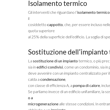
Isolamento termico
Gli interventi che riguardano l’
isolamento termic
il
cosiddetto
cappotto
, che, per essere incluso nell
quota superiore
al 25% della superficie dell’edificio. La soglia di 
Sostituzione dell’impianto
La
sostituzione di un impianto
termico, o più pre
sia in
edifici condivisi
, come un condominio, sia in
deve avvenire con un impianto centralizzato per il
calda a
condensazione
,
con classe di efficienza A, a
pompa di calore
, incl
Se parliamo invece di un edificio unifamiliare, la 
o a
microgenerazione
alle stesse condizioni. In entr
abbinate a un
impianto