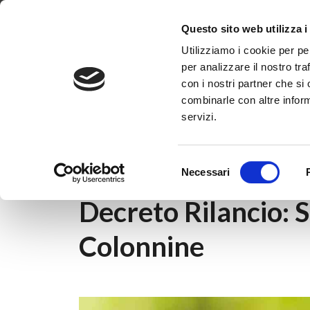
Dove siamo
Lavora con noi
Progetti
Magazine
News & 
Questo sito web utilizza i
Utilizziamo i cookie per pe
per analizzare il nostro tra
con i nostri partner che si
combinarle con altre inform
servizi.
Home
|
Magazine
|
Smart eco e sostenibilità
Selezione
Necessari
del
consenso
Decreto Rilancio: 
Colonnine