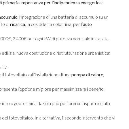
di
primaria importanza per l’indipendenza energetica
:
 accumulo
, l’integrazione di una batteria di accumulo su un
nto di
ricarica
, la cosiddetta colonnina, per l’
auto
i 48.000€, 2.400€ per ogni kW di potenza nominale installata,
 edilizia, nuova costruzione o ristrutturazione urbanistica;
cità.
 il fotovoltaico all’installazione di una
pompa di calore
,
presenta l’opzione migliore per massimizzare i benefici
e idro o geotermica da sola può portarvi un risparmio sulla
del fotovoltaico. In alternativa, il secondo intervento che vi