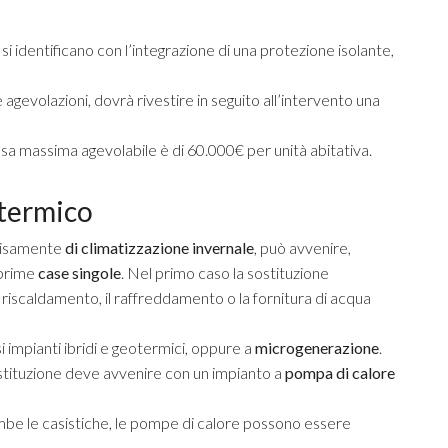
o
si identificano con l’integrazione di una protezione isolante,
e agevolazioni, dovrà rivestire in seguito all’intervento una
spesa massima agevolabile è di 60.000€ per unità abitativa.
 termico
cisamente
di climatizzazione invernale
, può avvenire,
 prime
case singole
. Nel primo caso la sostituzione
 riscaldamento, il raffreddamento o la fornitura di acqua
usi impianti ibridi e geotermici, oppure a
microgenerazione
.
sostituzione deve avvenire con un impianto a
pompa di calore
ambe le casistiche, le pompe di calore possono essere