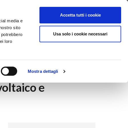
ntattaci
Supporto
Apri ticket
Scarica l’APP
Accetta tutti i cookie
cial media e
nostro sito
Usa solo i cookie necessari
i potrebbero
ei loro
ne
Mostra dettagli
oltaico e