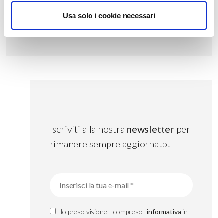
ore al giorno – potrà fornire alla CER stessa servizi,
Usa solo i cookie necessari
d’accumulo e di rete, producendo valore anche
stando ferma.
Iscriviti alla nostra
newsletter
per
rimanere sempre aggiornato!
Ho preso visione e compreso l'
informativa
in