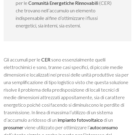
per le
Comunità Energetiche Rinnovabili
(CER)
che trovano nell’accumulo un elemento
indispensabile al fine d’ottimizzare i flussi
energetici, sia interni, sia esterni.
Gli accumuli per le
CER
sono essenzialmente quelli
elettrochimici e sono, tranne casi specifici, di piccole medie
dimensioni e localizzati nei pressi delle unità produttive sia per
una semplificazione di tipo logistico visto che questa soluzione
risolve il problema della predisposizione di locali tecnici di
medie dimensioni attrezzati appositamente, sia di carattere
energetico poiché così facendo si diminuiscono le perdite di
trasmissione. In linea di massima l’utilizzo di un sistema
d’accumulo a ridosso di un
impianto fotovoltaico
di un
prosumer
viene utilizzato per ottimizzare l’
autoconsumo
dell’utente singolo e anche in parte per l’interesse del