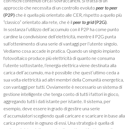
con rischi contenuti circa i sovraccarichi. Si tratta di un
approccio che necessita di un controllo evoluto
peer to peer
(P2P)
che è quella più orientato alle CER, rispetto a quello più
“classico” orientato alla rete, che è il
peer to grid
(P2G)
.
In sostanza l’utilizzo dell’accumulo con il P2P ha come punto
cardine la condivisione dell’elettricità, mentre il P2G punta
sull’ottenimento di una serie di vantaggi per l’utente singolo.
Vediamo cosa accade in pratica. Quando un singolo impianto
fotovoltaico produce più elettricità di quanto ne consuma
l’utente sottostante, l’energia elettrica viene destinata alla
carica dell’accumulo, ma è possibile che quest’ultimo ceda a
sua volta elettricità ad altri membri della Comunità energetica,
con vantaggi per tutti. Ovviamente è necessario un sistema di
gestione intelligente che tenga conto di tutti i fattori in gioco,
aggregando tutti i dati istante per istante. Il sistema, per
esempio, deve essere in grado di gestire una serie
d’accumulatori scegliendo quali caricare e scaricare in base alla
carica presente in ognuno di essi. Una strategia è quella di