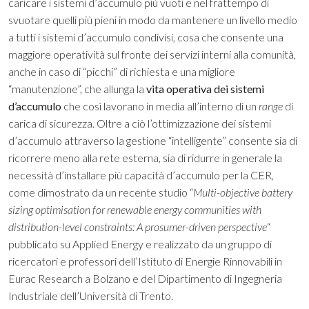
caricare i sistemi d’accumulo più vuoti e nel frattempo di
svuotare quelli più pieni in modo da mantenere un livello medio
a tutti i sistemi d’accumulo condivisi, cosa che consente una
maggiore operatività sul fronte dei servizi interni alla comunità,
anche in caso di “picchi” di richiesta e una migliore
“manutenzione”, che allunga la
vita operativa dei sistemi
d’accumulo
che così lavorano in media all’interno di un
range
di
carica di sicurezza. Oltre a ciò l’ottimizzazione dei sistemi
d’accumulo attraverso la gestione “intelligente” consente sia di
ricorrere meno alla rete esterna, sia di ridurre in generale la
necessità d’installare più capacità d’accumulo per la CER,
come dimostrato da un recente studio
“
Multi-objective battery
sizing optimisation for renewable energy communities with
distribution-level constraints: A prosumer-driven perspective
“
pubblicato su Applied Energy e realizzato da un gruppo di
ricercatori e professori dell’Istituto di Energie Rinnovabili in
Eurac Research a Bolzano e del Dipartimento di Ingegneria
Industriale dell’Università di Trento.