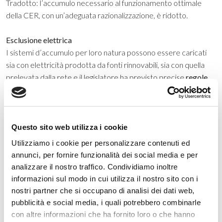
Tradotto: l’accumulo necessario al funzionamento ottimale
della CER, con un’adeguata razionalizzazione, è ridotto.
Esclusione elettrica
I sistemi d’accumulo per loro natura possono essere caricati
sia con elettricità prodotta da fonti rinnovabili, sia con quella
prelevata dalla rete e il legislatore ha previsto precise
regole
d’esclusione
affinchè quest’ultima non possa essere
incentivata quando viene consumata all’interno della CER. Si
tratta di esclusioni sia sul fronte dei prelievi, sia su quello delle
immissioni verso la rete, per le quali i sistemi d’accumulo
Questo sito web utilizza i cookie
devono essere conformi alle norme CEI 0-16 e CEI 0-21 e
Utilizziamo i cookie per personalizzare contenuti ed
devono essere gestiti secondo le regole tecniche dl GSE,
annunci, per fornire funzionalità dei social media e per
delibera 741/2014 di ARERA. E oltre a ciò devono essere
analizzare il nostro traffico. Condividiamo inoltre
installati i contatori necessari agli algoritmi per consentire le
informazioni sul modo in cui utilizza il nostro sito con i
esclusioni. Stesse regole valgono per l’elettricità prelevata
nostri partner che si occupano di analisi dei dati web,
dalle infrastrutture di ricarica dei veicoli elettrici e reimmessa
pubblicità e social media, i quali potrebbero combinarle
all’interno della comunità. Una “cautela” che il legislatore ha
con altre informazioni che ha fornito loro o che hanno