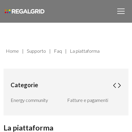
Home
|
Supporto
|
Faq
|
La piattaforma
Categorie
Energy community
Fatture e pagamenti
La p
La piattaforma