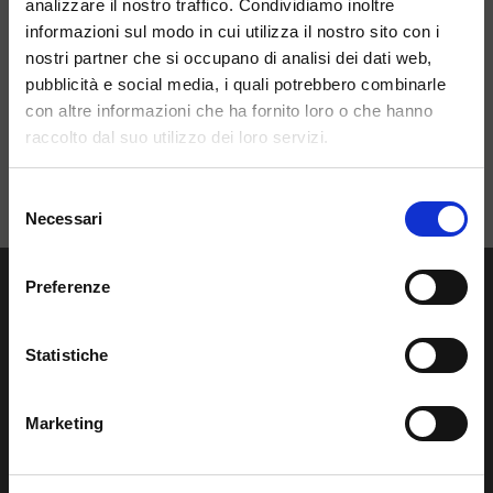
delle Comunità
analizzare il nostro traffico. Condividiamo inoltre
informazioni sul modo in cui utilizza il nostro sito con i
Energetiche
nostri partner che si occupano di analisi dei dati web,
pubblicità e social media, i quali potrebbero combinarle
Rinnovabili
con altre informazioni che ha fornito loro o che hanno
raccolto dal suo utilizzo dei loro servizi.
Contattaci
Selezione
Necessari
del
consenso
Preferenze
Statistiche
Regalgrid Europe Srl
Marketing
Siamo un
technology provider
innovativo con sede a Treviso, nato
con lo scopo di sviluppare un sistema sostenibile, avanzato e
innovativo di gestione dell’energia rinnovabile.