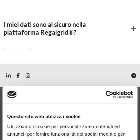
I miei dati sono al sicuro nella
piattaforma Regalgrid®?
Entra ora nel mondo
Questo sito web utilizza i cookie
delle Smart Home e
Utilizziamo i cookie per personalizzare contenuti ed
annunci, per fornire funzionalità dei social media e per