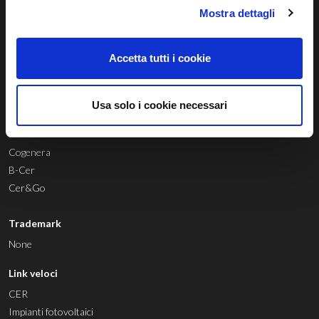
Mostra dettagli
© 04803580267 |
Privacy Policy
|
Cookie Policy
|
Whistleblowing
Accetta tutti i cookie
Via Diaz, 3 — 31100 Treviso TV (Italia) —
smart@regalgrid.com
Usa solo i cookie necessari
Aziende consociate
Cogenera
B-Cer
Cer&Go
Trademark
None
Link veloci
CER
Impianti fotovoltaici