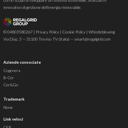
con lo scopo di sviluppare un sistema sostenibile, avanzato e
innovativo di gestione dell’energia rinnovabile.
© 04803580267 |
Privacy Policy
|
Cookie Policy
|
Whistleblowing
Via Diaz, 3 — 31100 Treviso TV (Italia) —
smart@regalgrid.com
Aziende consociate
Cogenera
B-Cer
Cer&Go
Trademark
None
Link veloci
CER