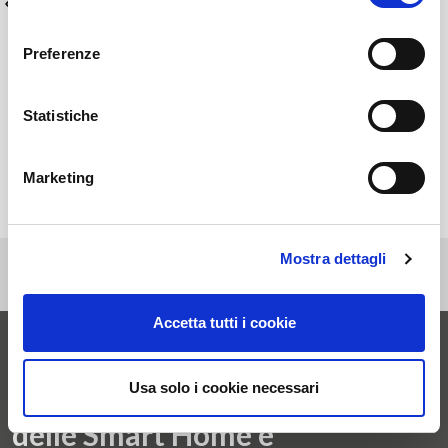
consenso
Preferenze
Fotovoltaico su tetto piano
Statistiche
Una gestione migliore dell'energia prodotta dal tuo
impianto fotovoltaico
Marketing
Mostra dettagli
Accetta tutti i cookie
Entra ora nel mondo
Usa solo i cookie necessari
delle Smart Home e