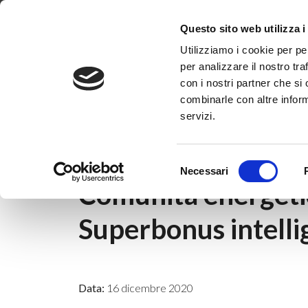
Dove siamo
Lavora con noi
Progetti
Magazine
News & 
Questo sito web utilizza i
Utilizziamo i cookie per pe
per analizzare il nostro tra
con i nostri partner che si
combinarle con altre inform
servizi.
Home
|
News & Eventi
|
Webinar
|
Comunit
Selezione
11 dicembre 2020
Necessari
del
Comunità energetic
consenso
Superbonus intelli
Data:
16 dicembre 2020