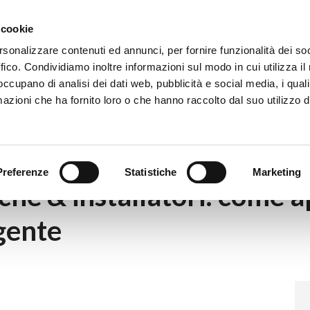
Eventi
Co
 cookie
rsonalizzare contenuti ed annunci, per fornire funzionalità dei so
ffico. Condividiamo inoltre informazioni sul modo in cui utilizza il 
 occupano di analisi dei dati web, pubblicità e social media, i qual
azioni che ha fornito loro o che hanno raccolto dal suo utilizzo d
à energetiche & installatori: come approfittare del Superbonus int
Preferenze
Statistiche
Marketing
he & installatori: come a
gente