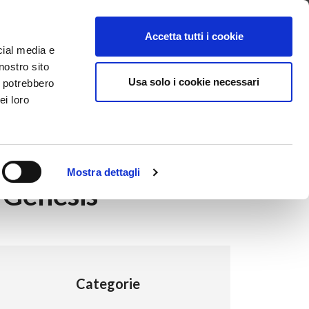
ntattaci
Supporto
Apri ticket
Scarica l’APP
Accetta tutti i cookie
cial media e
nostro sito
Usa solo i cookie necessari
i potrebbero
ei loro
Mostra dettagli
 Genesis
Categorie