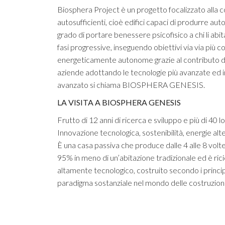
Biosphera Project è un progetto focalizzato alla cost
autosufficienti, cioè edifici capaci di produrre a
grado di portare benessere psicofisico a chi li abi
fasi progressive, inseguendo obiettivi via via più c
energeticamente autonome grazie al contributo di r
aziende adottando le tecnologie più avanzate ed inn
avanzato si chiama BIOSPHERA GENESIS.
LA VISITA A BIOSPHERA GENESIS
Frutto di 12 anni di ricerca e sviluppo e più di 40 
Innovazione tecnologica, sostenibilità, energie alt
È una casa passiva che produce dalle 4 alle 8 volte
95% in meno di un’abitazione tradizionale ed è ric
altamente tecnologico, costruito secondo i principi
paradigma sostanziale nel mondo delle costruzioni: