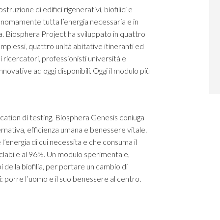
ruzione di edifici rigenerativi, biofilici e
utonomamente tutta l’energia necessaria e in
ta. Biosphera Project ha sviluppato in quattro
omplessi, quattro unità abitative itineranti ed
icercatori, professionisti università e
ovative ad oggi disponibili. Oggi il modulo più
location di testing, Biosphera Genesis coniuga
ernativa, efficienza umana e benessere vitale.
 l’energia di cui necessita e che consuma il
iclabile al 96%. Un modulo sperimentale,
 della biofilia, per portare un cambio di
 porre l’uomo e il suo benessere al centro.