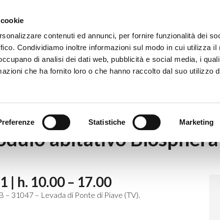
Eventi
Co
 cookie
rsonalizzare contenuti ed annunci, per fornire funzionalità dei so
ffico. Condividiamo inoltre informazioni sul modo in cui utilizza il 
 occupano di analisi dei dati web, pubblicità e social media, i qual
azioni che ha fornito loro o che hanno raccolto dal suo utilizzo d
idata al modulo abitativo Biosphera Genesis
Preferenze
Statistiche
Marketing
modulo abitativo Biosphera
| h. 10.00 – 17.00
B – 31047 – Levada di Ponte di Piave (TV).