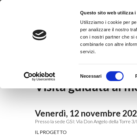
Dove siamo
Lavora con noi
Progetti
Magazine
News & 
Questo sito web utilizza i
Utilizziamo i cookie per pe
per analizzare il nostro tra
con i nostri partner che si
combinarle con altre inform
servizi.
Home
|
News & Eventi
|
Eventi
|
Visita gu
Selezione
12 novembre 2021
Necessari
del
Visita guidata al 
consenso
Venerdì, 12 novembre 2021 
Presso la sede GSI: Via Don Angelo della Torre 3/
IL PROGETTO