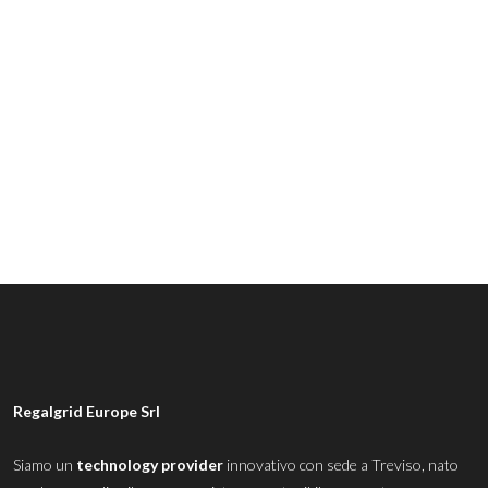
Regalgrid Europe Srl
Siamo un
technology provider
innovativo con sede a Treviso, nato