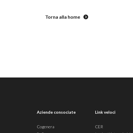
Torna alla home
Aziende consociate
Link veloci
Cogenera
CER