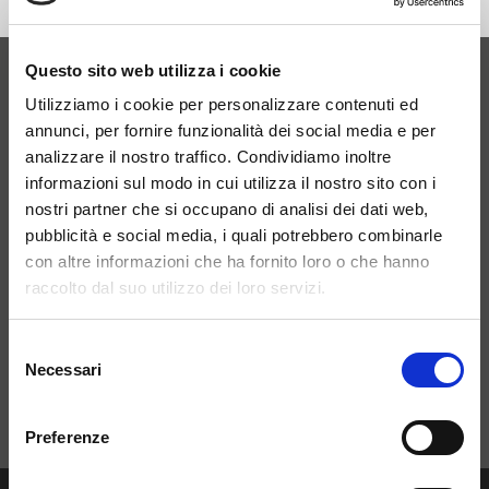
Questo sito web utilizza i cookie
Utilizziamo i cookie per personalizzare contenuti ed
Entra ora nel mondo
annunci, per fornire funzionalità dei social media e per
analizzare il nostro traffico. Condividiamo inoltre
delle Smart Home e
informazioni sul modo in cui utilizza il nostro sito con i
nostri partner che si occupano di analisi dei dati web,
delle Comunità
pubblicità e social media, i quali potrebbero combinarle
con altre informazioni che ha fornito loro o che hanno
Energetiche
raccolto dal suo utilizzo dei loro servizi.
Rinnovabili
Selezione
Necessari
del
consenso
Contattaci
Preferenze