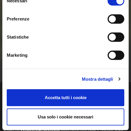
delle Smart Home e
Necessari
del
consenso
delle Comunità
Preferenze
Energetiche
Statistiche
Rinnovabili
Marketing
Contattaci
Mostra dettagli
Accetta tutti i cookie
Regalgrid Europe Srl
Usa solo i cookie necessari
Siamo un
technology provider
innovativo con sede a Treviso, nato