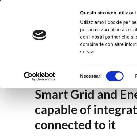
Dove siamo
Lavora con noi
Progetti
Magazine
News & 
Questo sito web utilizza i
Utilizziamo i cookie per pe
per analizzare il nostro tra
con i nostri partner che si
combinarle con altre inform
servizi.
Home
|
News & Eventi
|
Non categorizzato
of all users connected to it
Selezione
Necessari
del
20 novembre 2020
consenso
Smart Grid and Ene
capable of integrat
connected to it