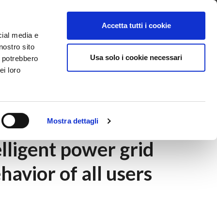
ntattaci
Supporto
Apri ticket
Scarica l’APP
Accetta tutti i cookie
cial media e
nostro sito
Usa solo i cookie necessari
i potrebbero
ei loro
pable of integrating and controlling the behavior
Mostra dettagli
lligent power grid
havior of all users