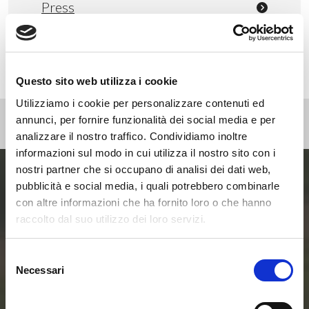
Press
Webinar
Questo sito web utilizza i cookie
Utilizziamo i cookie per personalizzare contenuti ed
annunci, per fornire funzionalità dei social media e per
analizzare il nostro traffico. Condividiamo inoltre
informazioni sul modo in cui utilizza il nostro sito con i
nostri partner che si occupano di analisi dei dati web,
pubblicità e social media, i quali potrebbero combinarle
Entra ora nel mondo
con altre informazioni che ha fornito loro o che hanno
raccolto dal suo utilizzo dei loro servizi.
delle Smart Home e
Selezione
delle Comunità
Necessari
del
consenso
Energetiche