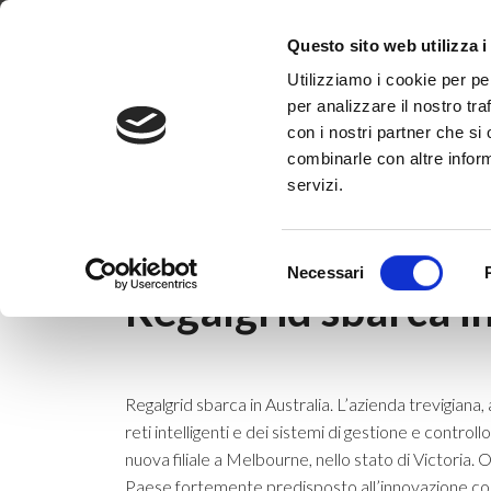
Dove siamo
Lavora con noi
Progetti
Magazine
News & 
Questo sito web utilizza i
Utilizziamo i cookie per pe
per analizzare il nostro tra
con i nostri partner che si
combinarle con altre inform
servizi.
Home
|
News & Eventi
|
Press
|
Regalgrid 
Selezione
11 luglio 2019
Necessari
del
Regalgrid sbarca in
consenso
Regalgrid sbarca in Australia. L’azienda trevigiana, a
reti intelligenti e dei sistemi di gestione e control
nuova filiale a Melbourne, nello stato di Victoria. O
Paese fortemente predisposto all’innovazione co