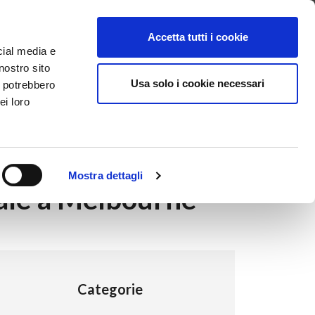
ntattaci
Supporto
Apri ticket
Scarica l’APP
Accetta tutti i cookie
cial media e
nostro sito
Usa solo i cookie necessari
i potrebbero
ei loro
Mostra dettagli
liale a Melbourne
Categorie