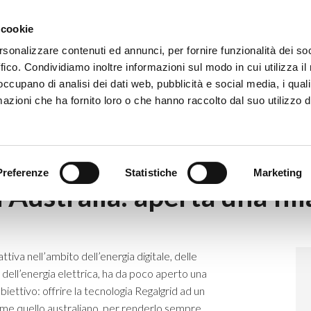
Eventi
Co
 cookie
rsonalizzare contenuti ed annunci, per fornire funzionalità dei so
ffico. Condividiamo inoltre informazioni sul modo in cui utilizza il 
 occupano di analisi dei dati web, pubblicità e social media, i qual
azioni che ha fornito loro o che hanno raccolto dal suo utilizzo d
sbarca in Australia: aperta una filiale a Melbourne
Preferenze
Statistiche
Marketing
 Australia: aperta una fi
ttiva nell’ambito dell’energia digitale, delle
lo dell’energia elettrica, ha da poco aperto una
biettivo: offrire la tecnologia Regalgrid ad un
me quello australiano, per renderlo sempre