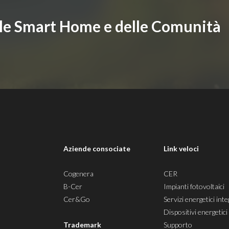
lle Smart Home e delle Comunità
i
Aziende consociate
Link veloci
Cogenera
CER
B-Cer
Impianti fotovoltaici
Cer&Go
Servizi energetici inte
Dispositivi energetici
Trademark
Supporto