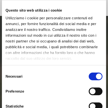
Questo sito web utilizza i cookie
Utilizziamo i cookie per personalizzare contenuti ed
annunci, per fornire funzionalità dei social media e per
analizzare il nostro traffico. Condividiamo inoltre
Entra ora nel mondo
informazioni sul modo in cui utilizza il nostro sito con i
nostri partner che si occupano di analisi dei dati web,
delle Smart Home e
pubblicità e social media, i quali potrebbero combinarle
con altre informazioni che ha fornito loro o che hanno
delle Comunità
raccolto dal suo utilizzo dei loro servizi.
Energetiche
Selezione
Necessari
del
Rinnovabili
consenso
Preferenze
Contattaci
Statistiche