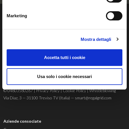
Marketing
Regalgrid Europe Srl
Mostra dettagli
Siamo un
technology provider
innovativo con sede a Treviso, nato
Accetta tutti i cookie
con lo scopo di sviluppare un sistema sostenibile, avanzato e
innovativo di gestione dell’energia rinnovabile.
Usa solo i cookie necessari
© 04803580267 |
Privacy Policy
|
Cookie Policy
|
Whistleblowing
Via Diaz, 3 — 31100 Treviso TV (Italia) —
smart@regalgrid.com
Aziende consociate