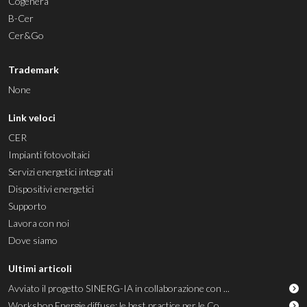
Cogenera
B-Cer
Cer&Go
Trademark
None
Link veloci
CER
Impianti fotovoltaici
Servizi energetici integrati
Dispositivi energetici
Supporto
Lavora con noi
Dove siamo
Ultimi articoli
Avviato il progetto SINERG-IA in collaborazione con ...
Workshop Energie diffuse: le best practice per le Co...