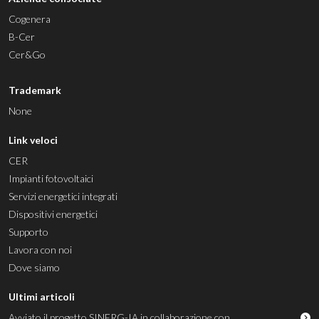
Cogenera
B-Cer
Cer&Go
Trademark
None
Link veloci
CER
Impianti fotovoltaici
Servizi energetici integrati
Dispositivi energetici
Supporto
Lavora con noi
Dove siamo
Ultimi articoli
Avviato il progetto SINERG-IA in collaborazione con ...