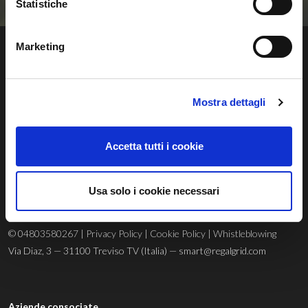
Statistiche
Marketing
Mostra dettagli
Regalgrid Europe Srl
Siamo un
technology provider
innovativo con sede a Treviso, nato
Accetta tutti i cookie
con lo scopo di sviluppare un sistema sostenibile, avanzato e
innovativo di gestione dell’energia rinnovabile.
Usa solo i cookie necessari
© 04803580267 |
Privacy Policy
|
Cookie Policy
|
Whistleblowing
Via Diaz, 3 — 31100 Treviso TV (Italia) —
smart@regalgrid.com
Aziende consociate