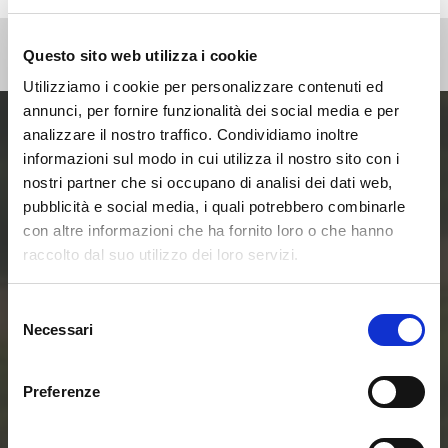
Questo sito web utilizza i cookie
Utilizziamo i cookie per personalizzare contenuti ed
annunci, per fornire funzionalità dei social media e per
analizzare il nostro traffico. Condividiamo inoltre
Entra ora nel mondo
informazioni sul modo in cui utilizza il nostro sito con i
nostri partner che si occupano di analisi dei dati web,
delle Smart Home e
pubblicità e social media, i quali potrebbero combinarle
con altre informazioni che ha fornito loro o che hanno
delle Comunità
raccolto dal suo utilizzo dei loro servizi.
Energetiche
Selezione
Necessari
del
Rinnovabili
consenso
Preferenze
Contattaci