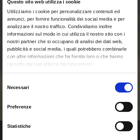
Questo sito web utilizza i cookie
Utilizziamo i cookie per personalizzare contenuti ed
Entra ora nel mondo
annunci, per fornire funzionalità dei social media e per
analizzare il nostro traffico. Condividiamo inoltre
delle Smart Home e
informazioni sul modo in cui utilizza il nostro sito con i
nostri partner che si occupano di analisi dei dati web,
delle Comunità
pubblicità e social media, i quali potrebbero combinarle
con altre informazioni che ha fornito loro o che hanno
Energetiche
raccolto dal suo utilizzo dei loro servizi.
Rinnovabili
Selezione
Necessari
del
consenso
Contattaci
Preferenze
Statistiche