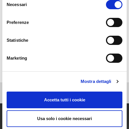
Categorie
Necessari
del
consenso
Eventi
Preferenze
News
Non categorizzato
Statistiche
Press
Webinar
Marketing
Mostra dettagli
Accetta tutti i cookie
Usa solo i cookie necessari
Entra ora nel mondo