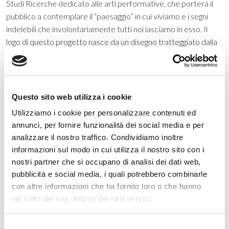
Studi Ricerche dedicato alle arti performative, che porterà il
pubblico a contemplare il “paesaggio” in cui viviamo e i segni
indelebili che involontariamente tutti noi lasciamo in esso. Il
logo di questo progetto nasce da un disegno tratteggiato dalla
mano di Safet Zec, l’artista bosniaco che, con la sua sensibilità,
è lo splendido autore delle tre nuove tele realizzate
appositamente per la chiesa di San Teonisto, sede principale
della stagione. In quel tratto ognuno può scorgere un diverso
Questo sito web utilizza i cookie
significato. Equivale al passo che porta Cosimo a guardare il
Utilizziamo i cookie per personalizzare contenuti ed
prato da una prospettiva diversa. Un passo breve quanto
annunci, per fornire funzionalità dei social media e per
felice, chiosa Biagio, ma, come ci ricorda la storia de Il barone
analizzare il nostro traffico. Condividiamo inoltre
rampante di Italo Calvino, seppur di poche spanne, lo spazio di
informazioni sul modo in cui utilizza il nostro sito con i
un solo passo apre a un viaggio con nuove prospettive e nuove
nostri partner che si occupano di analisi dei dati web,
possibilità di trasformazione per quanti vi si incamminano».
pubblicità e social media, i quali potrebbero combinarle
con altre informazioni che ha fornito loro o che hanno
raccolto dal suo utilizzo dei loro servizi.
Selezione