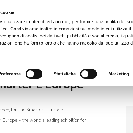
Eventi
Co
 cookie
rsonalizzare contenuti ed annunci, per fornire funzionalità dei so
ffico. Condividiamo inoltre informazioni sul modo in cui utilizza il 
 occupano di analisi dei dati web, pubblicità e social media, i qual
azioni che ha fornito loro o che hanno raccolto dal suo utilizzo d
d at The Smarter E Europe
Preferenze
Statistiche
Marketing
Smarter E Europe
chen, for The Smarter E Europe.
r Europe – the world’s leading exhibition for