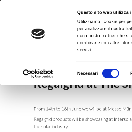
Dove siamo
Lavora con noi
Progetti
Magazine
News & 
Questo sito web utilizza i
Utilizziamo i cookie per pe
per analizzare il nostro tra
con i nostri partner che si
combinarle con altre inform
servizi.
Home
|
News & Eventi
|
Eventi
|
Regalgri
Selezione
29 maggio 2023
Necessari
del
Regalgrid at The 
consenso
From 14th to 16th June we will be at Messe Mün
Regalgrid products will be showcasing at Intersola
the solar industry.