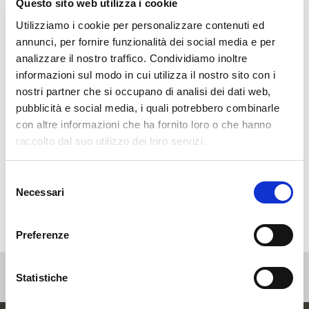
Questo sito web utilizza i cookie
Utilizziamo i cookie per personalizzare contenuti ed
annunci, per fornire funzionalità dei social media e per
analizzare il nostro traffico. Condividiamo inoltre
Categorie
informazioni sul modo in cui utilizza il nostro sito con i
nostri partner che si occupano di analisi dei dati web,
Eventi
pubblicità e social media, i quali potrebbero combinarle
News
con altre informazioni che ha fornito loro o che hanno
Non categorizzato
raccolto dal suo utilizzo dei loro servizi.
Press
Selezione
Webinar
Necessari
del
consenso
Preferenze
Statistiche