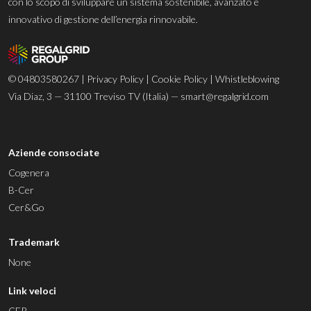
con lo scopo di sviluppare un sistema sostenibile, avanzato e
innovativo di gestione dell’energia rinnovabile.
© 04803580267 |
Privacy Policy
|
Cookie Policy
|
Whistleblowing
Via Diaz, 3 — 31100 Treviso TV (Italia) —
smart@regalgrid.com
Aziende consociate
Cogenera
B-Cer
Cer&Go
Trademark
None
Link veloci
CER