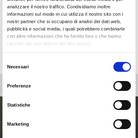
Eventi
analizzare il nostro traffico. Condividiamo inoltre
News
informazioni sul modo in cui utilizza il nostro sito con i
nostri partner che si occupano di analisi dei dati web,
Non categorizzato
pubblicità e social media, i quali potrebbero combinarle
Press
con altre informazioni che ha fornito loro o che hanno
Webinar
raccolto dal suo utilizzo dei loro servizi.
Selezione
Necessari
del
consenso
Preferenze
Statistiche
Entra ora nel mondo
Marketing
delle Smart Home e