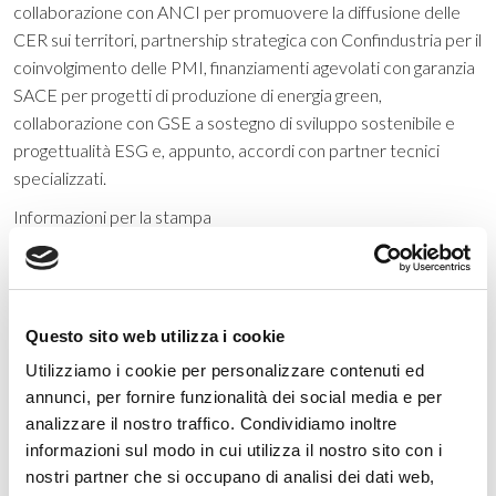
collaborazione con ANCI per promuovere la diffusione delle
CER sui territori, partnership strategica con Confindustria per il
coinvolgimento delle PMI, finanziamenti agevolati con garanzia
SACE per progetti di produzione di energia green,
collaborazione con GSE a sostegno di sviluppo sostenibile e
progettualità ESG e, appunto, accordi con partner tecnici
specializzati.
Informazioni per la stampa
Intesa Sanpaolo
Rapporti con i Media – Banca dei Territori e Media Locali
stampa@intesasanpaolo.com
Questo sito web utilizza i cookie
Intesa Sanpaolo
Intesa Sanpaolo è il maggior gruppo bancario in Italia – punto di
Utilizziamo i cookie per personalizzare contenuti ed
riferimento di famiglie, imprese e dell’economia reale – con una
annunci, per fornire funzionalità dei social media e per
significativa presenza internazionale. Il business model
analizzare il nostro traffico. Condividiamo inoltre
distintivo di Intesa Sanpaolo la rende leader a livello europeo
informazioni sul modo in cui utilizza il nostro sito con i
nel Wealth Management, Protection & Advisory e ne
nostri partner che si occupano di analisi dei dati web,