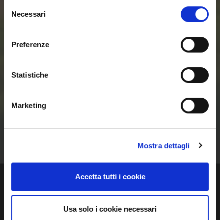
Entra ora nel mondo
Selezione
Necessari
del
delle Smart Home e
consenso
Preferenze
delle Comunità
Energetiche
Statistiche
Rinnovabili
Marketing
Contattaci
Mostra dettagli
Accetta tutti i cookie
Usa solo i cookie necessari