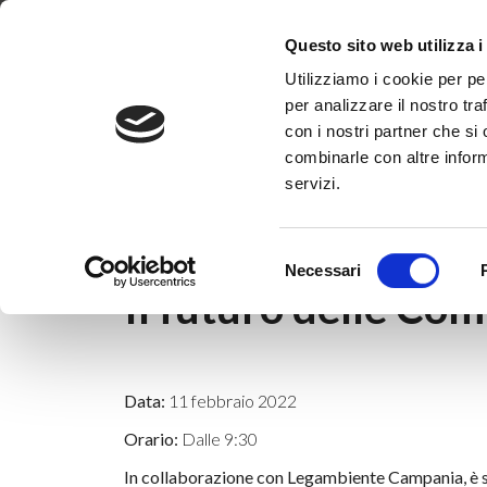
Dove siamo
Lavora con noi
Progetti
Magazine
News & 
Questo sito web utilizza i
Utilizziamo i cookie per pe
per analizzare il nostro tra
con i nostri partner che si
combinarle con altre inform
servizi.
Home
|
News & Eventi
|
Webinar
|
Il futu
Selezione
1 febbraio 2022
Necessari
del
Il futuro delle Com
consenso
Data:
11 febbraio 2022
Orario:
Dalle 9:30
In collaborazione con Legambiente Campania, è s