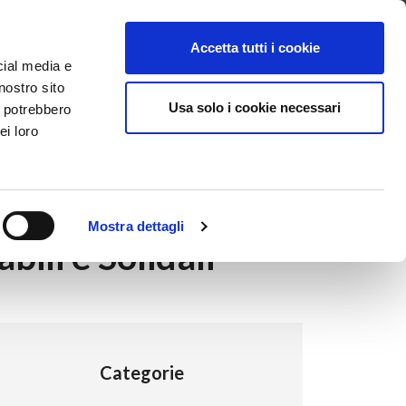
ntattaci
Supporto
Apri ticket
Scarica l’APP
Accetta tutti i cookie
cial media e
nostro sito
Usa solo i cookie necessari
i potrebbero
ei loro
Mostra dettagli
ili e Solidali
Categorie