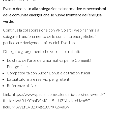
Evento dedicato alla spiegazione di normative e meccanismi
delle comunità energetiche, le nuove frontiere dell’energia
verde.
Continua la collaborazione con VP Solar: il webinar mira a
spiegare il funzionamento delle comunità energetiche, in
particolare rivolgendosi ai tecnici di settore.
Di seguito gli argomenti che verranno trattati:
Lo stato dell’arte della normativa per le Comunità
Energetiche
Compatibilità con Super Bonus e detrazioni fiscali
La piattaforma e i servizi per gli utenti
Referenze attive
Link:
https://www.vpsolar.com/calendario-corsi-ed-eventi/?
fbclid=IwAR1KChaDSM0H-5HlUZMtUxtqUzm5G-
hcuEM8WEf1VBZXvgk28vrXiGxvaLw