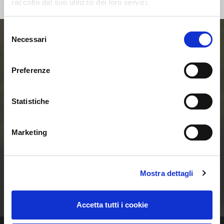
raccolto dal suo utilizzo dei loro servizi.
Selezione
Necessari
del
Entra ora nel mondo
consenso
Preferenze
delle Smart Home e
delle Comunità
Statistiche
Energetiche
Marketing
Rinnovabili
Mostra dettagli
Contattaci
Accetta tutti i cookie