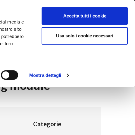
ntattaci
Supporto
Apri ticket
Scarica l’APP
Accetta tutti i cookie
cial media e
nostro sito
Usa solo i cookie necessari
i potrebbero
ei loro
Mostra dettagli
ng module
Categorie