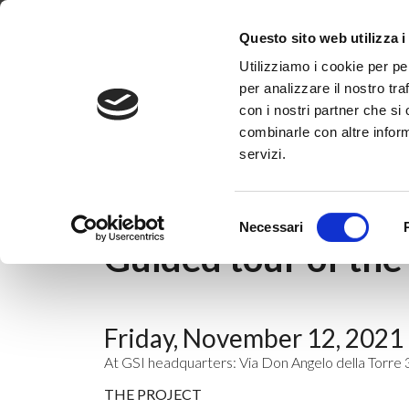
Dove siamo
Lavora con noi
Progetti
Magazine
News & 
Questo sito web utilizza i
Utilizziamo i cookie per pe
per analizzare il nostro tra
con i nostri partner che si
combinarle con altre inform
servizi.
Home
|
News & Eventi
|
Non categorizzato
Selezione
12 novembre 2021
Necessari
del
Guided tour of th
consenso
Friday, November 12, 2021 |
At GSI headquarters: Via Don Angelo della Torre 
THE PROJECT