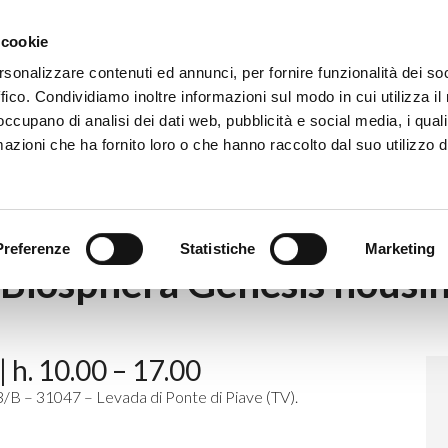
Eventi
Co
 cookie
rsonalizzare contenuti ed annunci, per fornire funzionalità dei so
ffico. Condividiamo inoltre informazioni sul modo in cui utilizza il 
 occupano di analisi dei dati web, pubblicità e social media, i qual
azioni che ha fornito loro o che hanno raccolto dal suo utilizzo d
|
Guided tour of the Biosphera Genesis housing module
Preferenze
Statistiche
Marketing
e Biosphera Genesis housi
 h. 10.00 – 17.00
3/B – 31047 – Levada di Ponte di Piave (TV).