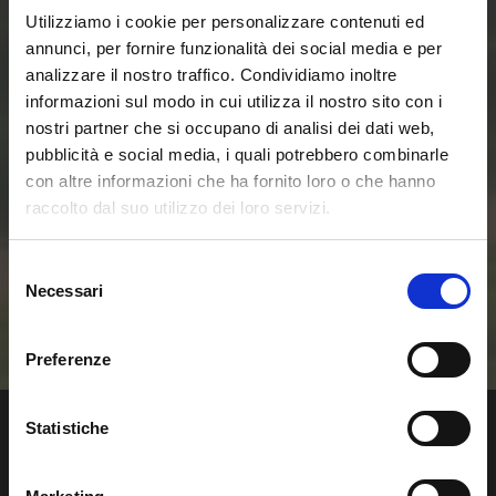
Utilizziamo i cookie per personalizzare contenuti ed
Entra ora nel mondo
annunci, per fornire funzionalità dei social media e per
analizzare il nostro traffico. Condividiamo inoltre
delle Smart Home e
informazioni sul modo in cui utilizza il nostro sito con i
nostri partner che si occupano di analisi dei dati web,
delle Comunità
pubblicità e social media, i quali potrebbero combinarle
con altre informazioni che ha fornito loro o che hanno
Energetiche
raccolto dal suo utilizzo dei loro servizi.
Rinnovabili
Selezione
Necessari
del
consenso
Contattaci
Preferenze
Statistiche