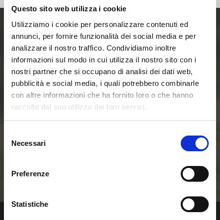
Questo sito web utilizza i cookie
Utilizziamo i cookie per personalizzare contenuti ed
annunci, per fornire funzionalità dei social media e per
Entra ora nel mondo
analizzare il nostro traffico. Condividiamo inoltre
informazioni sul modo in cui utilizza il nostro sito con i
delle Smart Home e
nostri partner che si occupano di analisi dei dati web,
pubblicità e social media, i quali potrebbero combinarle
delle Comunità
con altre informazioni che ha fornito loro o che hanno
raccolto dal suo utilizzo dei loro servizi.
Energetiche
Selezione
Rinnovabili
Necessari
del
consenso
Contattaci
Preferenze
Statistiche