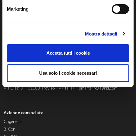
Marketing
Regalgrid Europe Srl
Mostra dettagli
Siamo un
technology provider
innovativo con sede a Treviso, nato
con lo scopo di sviluppare un sistema sostenibile, avanzato e
Accetta tutti i cookie
innovativo di gestione dell’energia rinnovabile.
Usa solo i cookie necessari
© 04803580267 |
Privacy Policy
|
Cookie Policy
|
Whistleblowing
Via Diaz, 3 — 31100 Treviso TV (Italia) —
smart@regalgrid.com
Aziende consociate
Cogenera
B-Cer