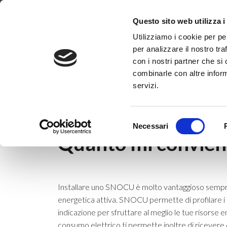
Dove siamo
Lavora con noi
Progetti
Magazine
News & 
Questo sito web utilizza i
Utilizziamo i cookie per pe
per analizzare il nostro tra
con i nostri partner che si
combinarle con altre inform
servizi.
Home
|
News & Eventi
|
|
Quanto mi conv
Selezione
4 novembre 2020
Necessari
del
Quanto mi convien
consenso
Installare uno SNOCU è molto vantaggioso sempre
energetica attiva. SNOCU permette di profilare i
indicazione per sfruttare al meglio le tue risorse 
consumo elettrico ti permette inoltre di ricevere d