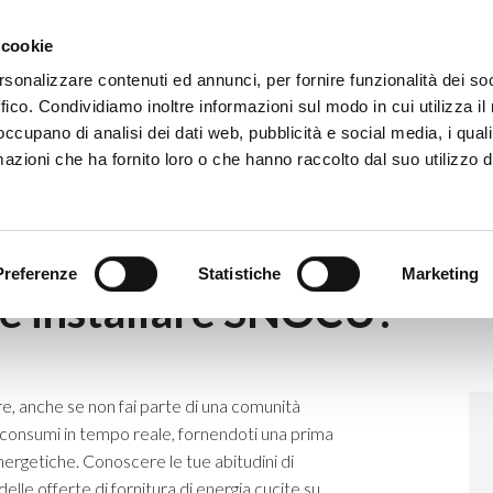
Eventi
Co
 cookie
rsonalizzare contenuti ed annunci, per fornire funzionalità dei so
ffico. Condividiamo inoltre informazioni sul modo in cui utilizza il 
 occupano di analisi dei dati web, pubblicità e social media, i qual
azioni che ha fornito loro o che hanno raccolto dal suo utilizzo d
iene installare SNOCU?
Preferenze
Statistiche
Marketing
e installare SNOCU?
, anche se non fai parte di una comunità
 consumi in tempo reale, fornendoti una prima
energetiche. Conoscere le tue abitudini di
elle offerte di fornitura di energia cucite su