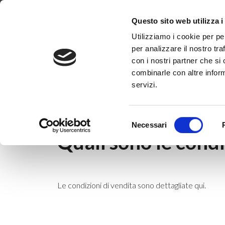
Dove siamo
Lavora con noi
Progetti
Magazine
News & 
Questo sito web utilizza i
Utilizziamo i cookie per pe
per analizzare il nostro tra
con i nostri partner che si
combinarle con altre inform
servizi.
Home
|
News & Eventi
|
|
Quali sono le con
Selezione
3 novembre 2020
Necessari
del
Quali sono le condi
consenso
Le condizioni di vendita sono dettagliate
qui
.