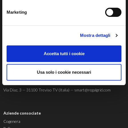
Marketing
Regalgrid Europe Srl
Mostra dettagli
Siamo un
technology provider
innovativo con sede a Treviso, nato
con lo scopo di sviluppare un sistema sostenibile, avanzato e
Accetta tutti i cookie
innovativo di gestione dell’energia rinnovabile.
Usa solo i cookie necessari
© 04803580267 |
Privacy Policy
|
Cookie Policy
|
Whistleblowing
Via Diaz, 3 — 31100 Treviso TV (Italia) —
smart@regalgrid.com
Aziende consociate
Cogenera