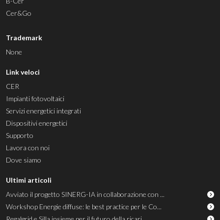
B-Cer
Cer&Go
Trademark
None
Link veloci
CER
Impianti fotovoltaici
Servizi energetici integrati
Dispositivi energetici
Supporto
Lavora con noi
Dove siamo
Ultimi articoli
Avviato il progetto SINERG-IA in collaborazione con ...
Workshop Energie diffuse: le best practice per le Co...
Regalgrid e Silla insieme per il futuro della ricari...