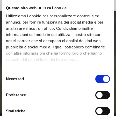
Questo sito web utilizza i cookie
Utilizziamo i cookie per personalizzare contenuti ed
annunci, per fornire funzionalità dei social media e per
Entra ora nel mondo
analizzare il nostro traffico. Condividiamo inoltre
informazioni sul modo in cui utilizza il nostro sito con i
delle Smart Home e
nostri partner che si occupano di analisi dei dati web,
pubblicità e social media, i quali potrebbero combinarle
delle Comunità
con altre informazioni che ha fornito loro o che hanno
raccolto dal suo utilizzo dei loro servizi.
Energetiche
Selezione
Necessari
Rinnovabili
del
consenso
Preferenze
Contattaci
Statistiche