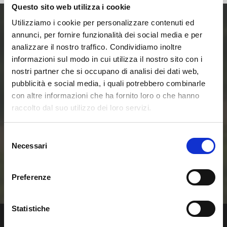
Questo sito web utilizza i cookie
Utilizziamo i cookie per personalizzare contenuti ed
annunci, per fornire funzionalità dei social media e per
Entra ora nel mondo
analizzare il nostro traffico. Condividiamo inoltre
informazioni sul modo in cui utilizza il nostro sito con i
delle Smart Home e
nostri partner che si occupano di analisi dei dati web,
pubblicità e social media, i quali potrebbero combinarle
delle Comunità
con altre informazioni che ha fornito loro o che hanno
raccolto dal suo utilizzo dei loro servizi.
Energetiche
Selezione
Rinnovabili
Necessari
del
consenso
Contattaci
Preferenze
Statistiche