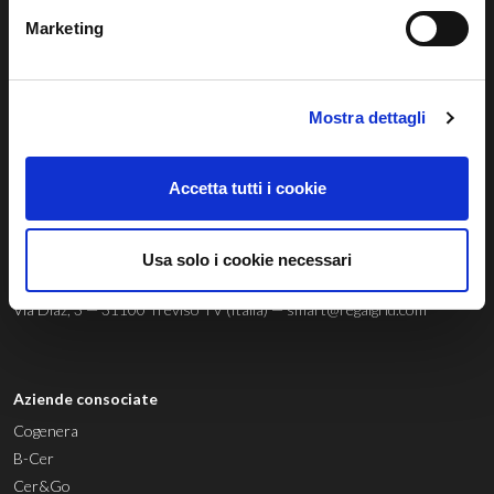
Marketing
Regalgrid Europe Srl
Mostra dettagli
Siamo un
technology provider
innovativo con sede a Treviso, nato
con lo scopo di sviluppare un sistema sostenibile, avanzato e
innovativo di gestione dell’energia rinnovabile.
Accetta tutti i cookie
Usa solo i cookie necessari
© 04803580267 |
Privacy Policy
|
Cookie Policy
|
Whistleblowing
Via Diaz, 3 — 31100 Treviso TV (Italia) —
smart@regalgrid.com
Aziende consociate
Cogenera
B-Cer
Cer&Go