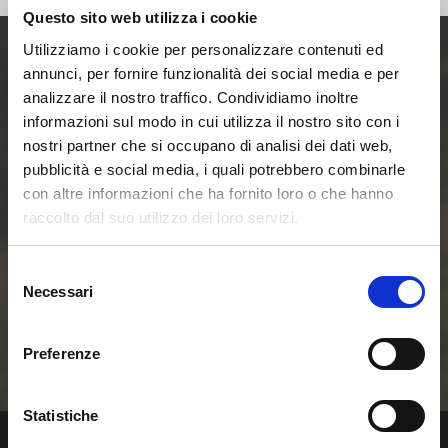
Questo sito web utilizza i cookie
Utilizziamo i cookie per personalizzare contenuti ed
annunci, per fornire funzionalità dei social media e per
Entra ora nel mondo
analizzare il nostro traffico. Condividiamo inoltre
informazioni sul modo in cui utilizza il nostro sito con i
delle Smart Home e
nostri partner che si occupano di analisi dei dati web,
pubblicità e social media, i quali potrebbero combinarle
delle Comunità
con altre informazioni che ha fornito loro o che hanno
raccolto dal suo utilizzo dei loro servizi.
Energetiche
Selezione
Rinnovabili
Necessari
del
consenso
Contattaci
Preferenze
Statistiche