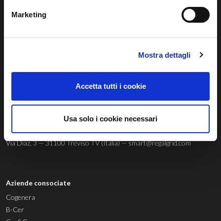
Marketing
Regalgrid Europe Srl
Mostra dettagli
Siamo un
technology provider
innovativo con sede a Treviso, nato
con lo scopo di sviluppare un sistema sostenibile, avanzato e
Accetta tutti i cookie
innovativo di gestione dell’energia rinnovabile.
Usa solo i cookie necessari
© 04803580267 |
Privacy Policy
|
Cookie Policy
|
Whistleblowing
Via Diaz, 3 — 31100 Treviso TV (Italia) —
smart@regalgrid.com
Aziende consociate
Cogenera
B-Cer