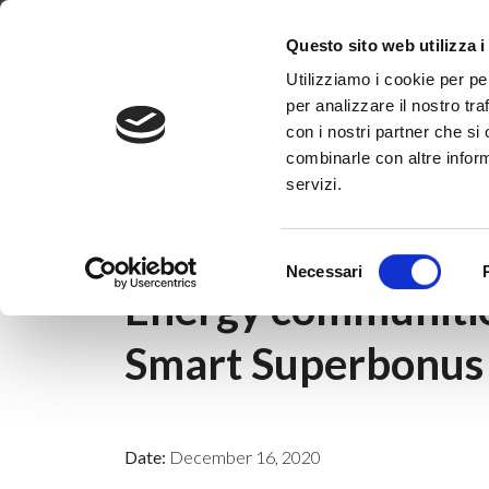
Dove siamo
Lavora con noi
Progetti
Magazine
News & 
Questo sito web utilizza i
Utilizziamo i cookie per pe
per analizzare il nostro tra
con i nostri partner che si
combinarle con altre inform
servizi.
Home
|
News & Eventi
|
Non categorizzato
Selezione
11 dicembre 2020
Necessari
del
Energy communities
consenso
Smart Superbonus
Date:
December 16, 2020