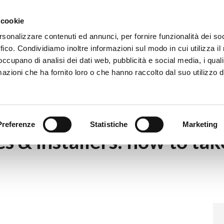
Eventi
Co
 cookie
rsonalizzare contenuti ed annunci, per fornire funzionalità dei so
ffico. Condividiamo inoltre informazioni sul modo in cui utilizza il 
 occupano di analisi dei dati web, pubblicità e social media, i qual
azioni che ha fornito loro o che hanno raccolto dal suo utilizzo d
|
Energy communities & installers: how to take advantage of th
Preferenze
Statistiche
Marketing
 & installers: how to tak