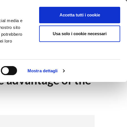
ntattaci
Supporto
Apri ticket
Scarica l’APP
Accetta tutti i cookie
cial media e
nostro sito
Usa solo i cookie necessari
i potrebbero
ei loro
e Smart Superbonus
Mostra dettagli
e advantage of the