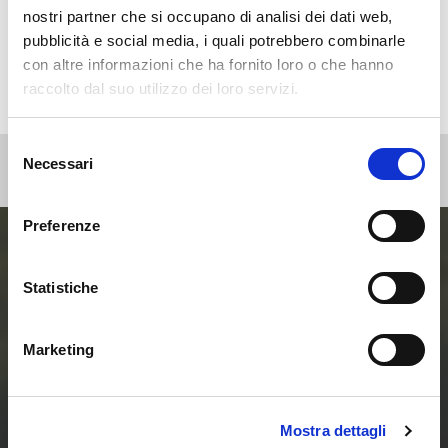
Press
nostri partner che si occupano di analisi dei dati web,
Webinar
pubblicità e social media, i quali potrebbero combinarle
con altre informazioni che ha fornito loro o che hanno
raccolto dal suo utilizzo dei loro servizi.
Selezione
Necessari
del
consenso
Preferenze
Entra ora nel mondo
Statistiche
delle Smart Home e
Marketing
delle Comunità
Energetiche
Mostra dettagli