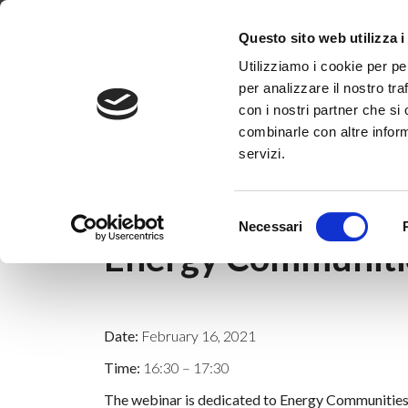
Dove siamo
Lavora con noi
Progetti
Magazine
News & 
Questo sito web utilizza i
Utilizziamo i cookie per pe
per analizzare il nostro tra
con i nostri partner che si
combinarle con altre inform
servizi.
Home
|
News & Eventi
|
Non categorizzato
Selezione
8 febbraio 2021
Necessari
del
Energy Communiti
consenso
Date:
February 16, 2021
Time:
16:30 – 17:30
The webinar is dedicated to Energy Communities