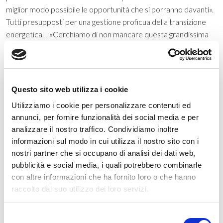
miglior modo possibile le opportunità che si porranno davanti».
Tutti presupposti per una gestione proficua della transizione
energetica… «Cerchiamo di non mancare questa grandissima
opportunità. Va detto che Treviso, purtroppo, parte da una
posizione che è fortemente negativa. La nostra città, infatti,
risulta sempre tra le più inquinate d’Italia. L’amministrazione
non ha colpe per questo, ma noi non vogliamo arrenderci e
Questo sito web utilizza i cookie
rassegnarci. Vogliamo far di tutto per cambiare la situazione, e
Utilizziamo i cookie per personalizzare contenuti ed
non ci risparmiamo su nulla… ». Come immagina la città del
annunci, per fornire funzionalità dei social media e per
futuro, per concludere? «Diciamo che parlando di città del
analizzare il nostro traffico. Condividiamo inoltre
futuro, troppe volte il termine smart city è rimasto solo un
informazioni sul modo in cui utilizza il nostro sito con i
marchio sulle carte intestate dei Comuni. Credo che da questo
nostri partner che si occupano di analisi dei dati web,
punto di vista in Italia si sia perso tanto tempo rispetto ad
pubblicità e social media, i quali potrebbero combinarle
alcune realtà europee che stanno sviluppando, invece, esempi
con altre informazioni che ha fornito loro o che hanno
molto interessanti. Oggi siamo chiamati a una presa di
raccolto dal suo utilizzo dei loro servizi.
responsabilità: i giovani guardano alle città straniere più evolute
come a dei veri punti di riferimento. Ma sono fiducioso che una
Selezione
città di 86mila abitanti come Treviso possa giocarsi le proprie