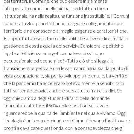
dei territori. Il Comune, che può essere inizialmente
interpretato come l’anello più basso di tutta la filiera
istituzionale, ha nella realtà una funzione insostituibile. I Comuni
sono infatti gli organi che hanno maggiore collegamento con il
territorio e ne conoscono al meglio esigenze e caratteristiche.
E, soprattutto, esercitano delle politiche attive e dirette, dalla
gestione dei costi a quella dei servizi». Considera le politiche
legate all’efficienza energetica una leva di sviluppo
occupazionale ed economico? «Tutto ciò che si lega alla
transizione energetica è una leva straordinaria, sia dal punto di
vista occupazionale, sia per lo sviluppo ambientale. La verità è
che la pandemia ha accelerato notevolmente la sensibilità di
tutti sui temi ecologici, anche e soprattutto fra i cittadini. Se
oggi chiediamo a degli studenti di farci delle domande
improntate al futuro, il 90% delle questioni sul tavolo
riguarderebbe la qualità dell’ambiente nel quale viviamo. Oggi
l’ecologia è un tema dominante e i Comuni devono farsi trovare
pronti a cavalcare quest’onda, con la consapevolezza che gli