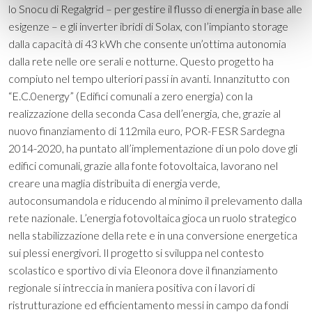
lo Snocu di Regalgrid – per gestire il flusso di energia in base alle
esigenze – e gli inverter ibridi di Solax, con l’impianto storage
dalla capacità di 43 kWh che consente un’ottima autonomia
dalla rete nelle ore serali e notturne. Questo progetto ha
compiuto nel tempo ulteriori passi in avanti. Innanzitutto con
“E.C.0energy” (Edifici comunali a zero energia) con la
realizzazione della seconda Casa dell’energia, che, grazie al
nuovo finanziamento di 112mila euro, POR-FESR Sardegna
2014-2020, ha puntato all’implementazione di un polo dove gli
edifici comunali, grazie alla fonte fotovoltaica, lavorano nel
creare una maglia distribuita di energia verde,
autoconsumandola e riducendo al minimo il prelevamento dalla
rete nazionale. L’energia fotovoltaica gioca un ruolo strategico
nella stabilizzazione della rete e in una conversione energetica
sui plessi energivori. Il progetto si sviluppa nel contesto
scolastico e sportivo di via Eleonora dove il finanziamento
regionale si intreccia in maniera positiva con i lavori di
ristrutturazione ed efficientamento messi in campo da fondi