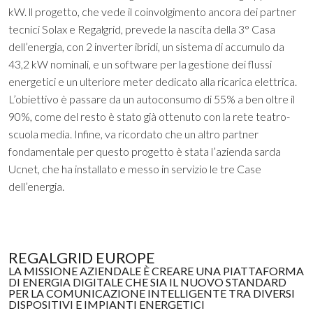
kW. ll progetto, che vede il coinvolgimento ancora dei partner
tecnici Solax e Regalgrid, prevede la nascita della 3° Casa
dell’energia, con 2 inverter ibridi, un sistema di accumulo da
43,2 kW nominali, e un software per la gestione dei flussi
energetici e un ulteriore meter dedicato alla ricarica elettrica.
L’obiettivo è passare da un autoconsumo di 55% a ben oltre il
90%, come del resto è stato già ottenuto con la rete teatro-
scuola media. Infine, va ricordato che un altro partner
fondamentale per questo progetto è stata l’azienda sarda
Ucnet, che ha installato e messo in servizio le tre Case
dell’energia.
REGALGRID EUROPE
LA MISSIONE AZIENDALE È CREARE UNA PIATTAFORMA
DI ENERGIA DIGITALE CHE SIA IL NUOVO STANDARD
PER LA COMUNICAZIONE INTELLIGENTE TRA DIVERSI
DISPOSITIVI E IMPIANTI ENERGETICI