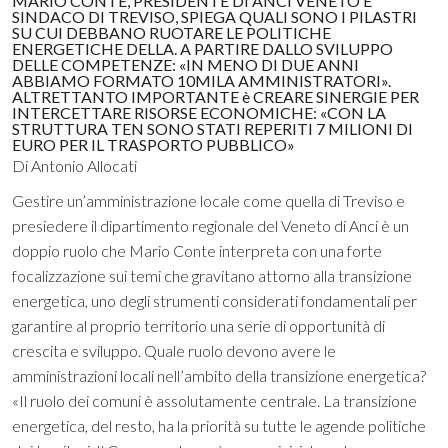
MARIO CONTE, PRESIDENTE DI ANCI VENETO E
SINDACO DI TREVISO, SPIEGA QUALI SONO I PILASTRI
SU CUI DEBBANO RUOTARE LE POLITICHE
ENERGETICHE DELLA. A PARTIRE DALLO SVILUPPO
DELLE COMPETENZE: «IN MENO DI DUE ANNI
ABBIAMO FORMATO 10MILA AMMINISTRATORI».
ALTRETTANTO IMPORTANTE è CREARE SINERGIE PER
INTERCETTARE RISORSE ECONOMICHE: «CON LA
STRUTTURA TEN SONO STATI REPERITI 7 MILIONI DI
EURO PER IL TRASPORTO PUBBLICO»
Di Antonio Allocati
Gestire un’amministrazione locale come quella di Treviso e
presiedere il dipartimento regionale del Veneto di Anci è un
doppio ruolo che Mario Conte interpreta con una forte
focalizzazione sui temi che gravitano attorno alla transizione
energetica, uno degli strumenti considerati fondamentali per
garantire al proprio territorio una serie di opportunità di
crescita e sviluppo. Quale ruolo devono avere le
amministrazioni locali nell’ambito della transizione energetica?
«Il ruolo dei comuni è assolutamente centrale. La transizione
energetica, del resto, ha la priorità su tutte le agende politiche