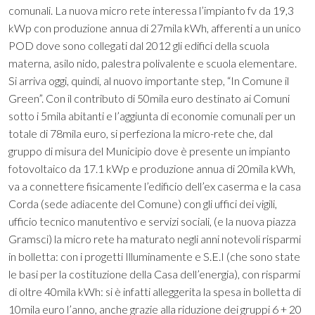
comunali. La nuova micro rete interessa l’impianto fv da 19,3
kWp con produzione annua di 27mila kWh, afferenti a un unico
POD dove sono collegati dal 2012 gli edifici della scuola
materna, asilo nido, palestra polivalente e scuola elementare.
Si arriva oggi, quindi, al nuovo importante step, “In Comune il
Green”. Con il contributo di 50mila euro destinato ai Comuni
sotto i 5mila abitanti e l’aggiunta di economie comunali per un
totale di 78mila euro, si perfeziona la micro-rete che, dal
gruppo di misura del Municipio dove è presente un impianto
fotovoltaico da 17.1 kWp e produzione annua di 20mila kWh,
va a connettere fisicamente l’edificio dell’ex caserma e la casa
Corda (sede adiacente del Comune) con gli uffici dei vigili,
ufficio tecnico manutentivo e servizi sociali, (e la nuova piazza
Gramsci) la micro rete ha maturato negli anni notevoli risparmi
in bolletta: con i progetti Illuminamente e S.E.I (che sono state
le basi per la costituzione della Casa dell’energia), con risparmi
di oltre 40mila kWh: si è infatti alleggerita la spesa in bolletta di
10mila euro l’anno, anche grazie alla riduzione dei gruppi 6 + 20