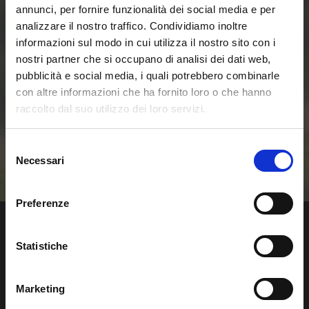
delle Smart Home e
annunci, per fornire funzionalità dei social media e per
analizzare il nostro traffico. Condividiamo inoltre
delle Comunità
informazioni sul modo in cui utilizza il nostro sito con i
nostri partner che si occupano di analisi dei dati web,
pubblicità e social media, i quali potrebbero combinarle
Energetiche
con altre informazioni che ha fornito loro o che hanno
raccolto dal suo utilizzo dei loro servizi.
Rinnovabili
Selezione
Contattaci
Necessari
del
consenso
Preferenze
Statistiche
Regalgrid Europe Srl
Marketing