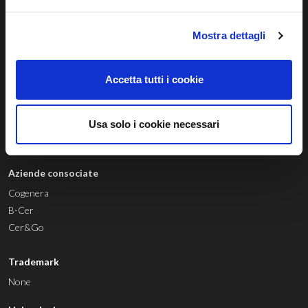
Siamo un
technology provider
innovativo con sede a Treviso, nato
con lo scopo di sviluppare un sistema sostenibile, avanzato e
Mostra dettagli
innovativo di gestione dell’energia rinnovabile.
Accetta tutti i cookie
© 04803580267 |
Privacy Policy
|
Cookie Policy
|
Whistleblowing
Via Diaz, 3 — 31100 Treviso TV (Italia) —
smart@regalgrid.com
Usa solo i cookie necessari
Aziende consociate
Cogenera
B-Cer
Cer&Go
Trademark
None