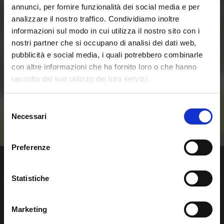
delle Smart Home e
annunci, per fornire funzionalità dei social media e per
analizzare il nostro traffico. Condividiamo inoltre
delle Comunità
informazioni sul modo in cui utilizza il nostro sito con i
nostri partner che si occupano di analisi dei dati web,
pubblicità e social media, i quali potrebbero combinarle
Energetiche
con altre informazioni che ha fornito loro o che hanno
raccolto dal suo utilizzo dei loro servizi.
Rinnovabili
Selezione
Contattaci
Necessari
del
consenso
Preferenze
Statistiche
Regalgrid Europe Srl
Marketing