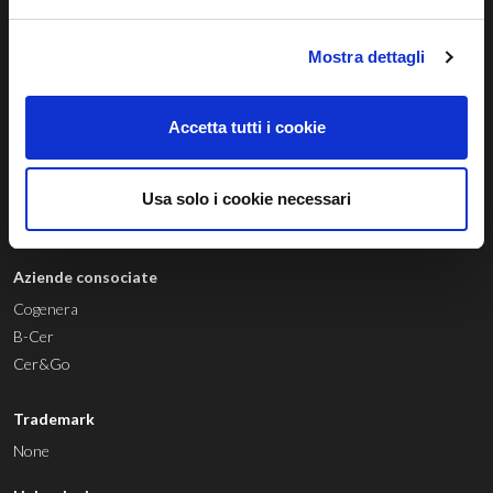
Siamo un
technology provider
innovativo con sede a Treviso, nato
con lo scopo di sviluppare un sistema sostenibile, avanzato e
Mostra dettagli
innovativo di gestione dell’energia rinnovabile.
Accetta tutti i cookie
© 04803580267 |
Privacy Policy
|
Cookie Policy
|
Whistleblowing
Via Diaz, 3 — 31100 Treviso TV (Italia) —
smart@regalgrid.com
Usa solo i cookie necessari
Aziende consociate
Cogenera
B-Cer
Cer&Go
Trademark
None