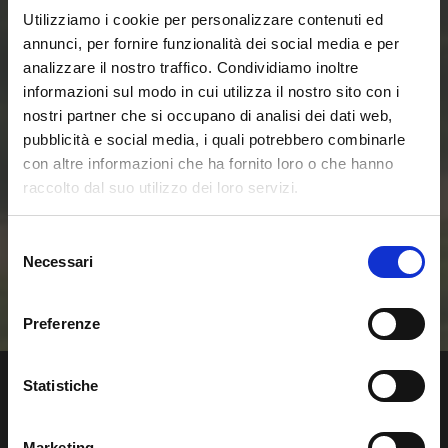
Utilizziamo i cookie per personalizzare contenuti ed
Entra ora nel mondo
annunci, per fornire funzionalità dei social media e per
analizzare il nostro traffico. Condividiamo inoltre
delle Smart Home e
informazioni sul modo in cui utilizza il nostro sito con i
nostri partner che si occupano di analisi dei dati web,
delle Comunità
pubblicità e social media, i quali potrebbero combinarle
con altre informazioni che ha fornito loro o che hanno
Energetiche
raccolto dal suo utilizzo dei loro servizi.
Rinnovabili
Selezione
Necessari
del
consenso
Contattaci
Preferenze
Statistiche
Marketing