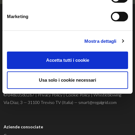
Marketing
Regalgrid Europe Srl
Mostra dettagli
Siamo un
technology provider
innovativo con sede a Treviso, nato
Accetta tutti i cookie
con lo scopo di sviluppare un sistema sostenibile, avanzato e
innovativo di gestione dell’energia rinnovabile.
Usa solo i cookie necessari
© 04803580267 |
Privacy Policy
|
Cookie Policy
|
Whistleblowing
Via Diaz, 3 — 31100 Treviso TV (Italia) —
smart@regalgrid.com
Aziende consociate