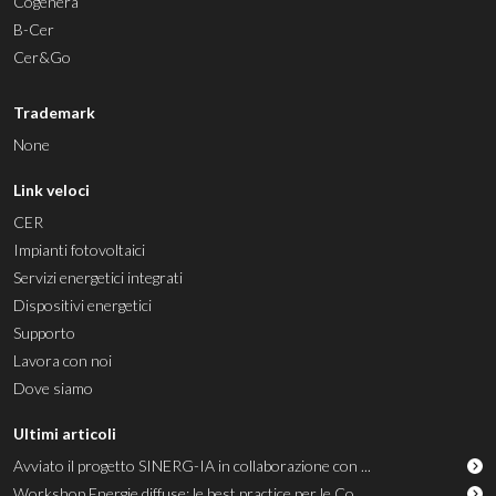
Cogenera
B-Cer
Cer&Go
Trademark
None
Link veloci
CER
Impianti fotovoltaici
Servizi energetici integrati
Dispositivi energetici
Supporto
Lavora con noi
Dove siamo
Ultimi articoli
Avviato il progetto SINERG-IA in collaborazione con ...
Workshop Energie diffuse: le best practice per le Co...