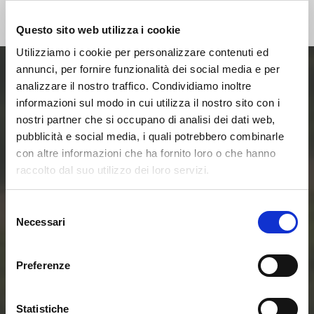
Questo sito web utilizza i cookie
Utilizziamo i cookie per personalizzare contenuti ed
annunci, per fornire funzionalità dei social media e per
analizzare il nostro traffico. Condividiamo inoltre
Entra ora nel mondo
informazioni sul modo in cui utilizza il nostro sito con i
nostri partner che si occupano di analisi dei dati web,
delle Smart Home e
pubblicità e social media, i quali potrebbero combinarle
con altre informazioni che ha fornito loro o che hanno
delle Comunità
raccolto dal suo utilizzo dei loro servizi.
Energetiche
Selezione
Necessari
del
Rinnovabili
consenso
Preferenze
Contattaci
Statistiche