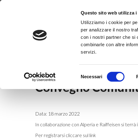
Dove siamo
Lavora con noi
Progetti
Magazine
News & 
Questo sito web utilizza i
Utilizziamo i cookie per pe
per analizzare il nostro tra
con i nostri partner che si
combinarle con altre inform
servizi.
Home
|
News & Eventi
|
Webinar
|
Conveg
Selezione
14 marzo 2022
Necessari
del
Convegno Comunit
consenso
Data: 18 marzo 2022
In collaborazione con Alperia e Raiffeisen si terrà
Per registrarsi cliccare sul
link