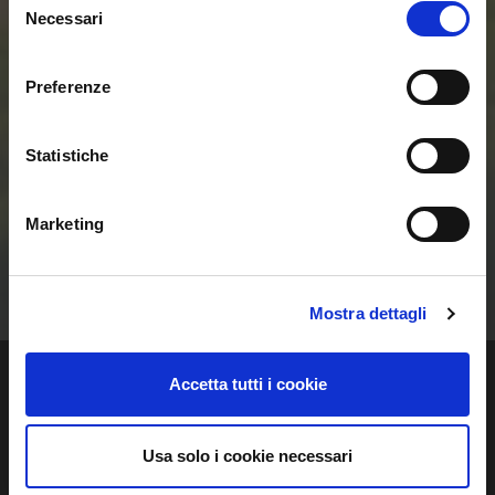
Necessari
del
delle Smart Home e
consenso
delle Comunità
Preferenze
Energetiche
Statistiche
Rinnovabili
Marketing
Contattaci
Mostra dettagli
Accetta tutti i cookie
Usa solo i cookie necessari
Regalgrid Europe Srl